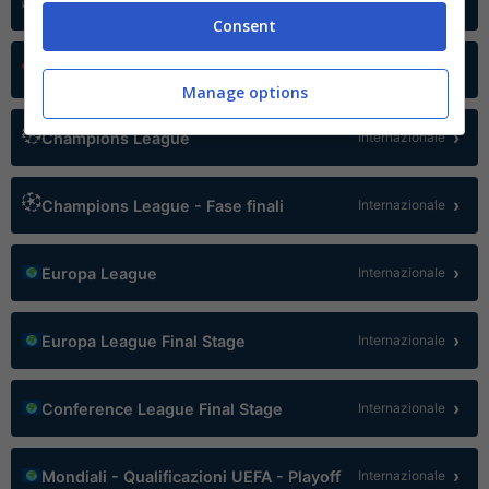
›
Liga Portugal
Portogallo
Consent
›
LaLiga
Spagna
Manage options
›
Champions League
Internazionale
›
Champions League - Fase finali
Internazionale
›
Europa League
Internazionale
›
Europa League Final Stage
Internazionale
›
Conference League Final Stage
Internazionale
›
Mondiali - Qualificazioni UEFA - Playoff
Internazionale