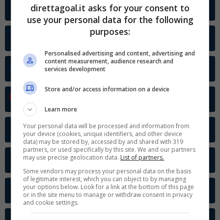
Con i pronostici dei migliori Tipster!
direttagoal.it asks for your consent to
›
Mondiali - Girone J
Internazionale
use your personal data for the following
Scarica su Google Play
purposes:
›
Mondiali - Girone H
Internazionale
Personalised advertising and content, advertising and
content measurement, audience research and
›
Mondiali - Girone L
services development
Internazionale
Store and/or access information on a device
›
Bundesliga
Germania
Learn more
Your personal data will be processed and information from
›
Serie A
Italia
your device (cookies, unique identifiers, and other device
data) may be stored by, accessed by and shared with 319
partners, or used specifically by this site. We and our partners
may use precise geolocation data.
List of partners.
›
Premier League
Inghilterra
Some vendors may process your personal data on the basis
of legitimate interest, which you can object to by managing
your options below. Look for a link at the bottom of this page
›
Coppa Italia
Italia
or in the site menu to manage or withdraw consent in privacy
and cookie settings.