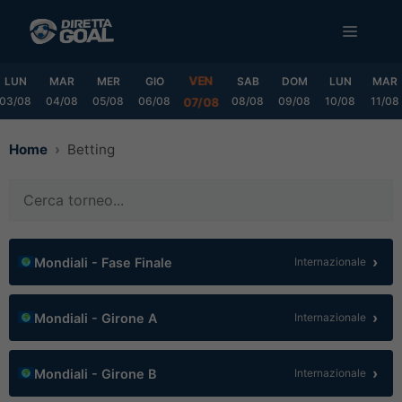
Vai
MENU
al
contenuto
VEN
LUN
MAR
MER
GIO
SAB
DOM
LUN
MAR
03/08
04/08
05/08
06/08
08/08
09/08
10/08
11/08
07/08
Home
Betting
›
Mondiali - Fase Finale
Internazionale
›
Mondiali - Girone A
Internazionale
›
Mondiali - Girone B
Internazionale