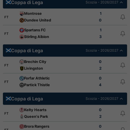
Coppa di Lega
Scozia - 2026/2027
Montrose
1
FT
Dundee United
0
Spartans FC
1
FT
Stirling Albion
3
Coppa di Lega
Scozia - 2026/2027
Brechin City
0
FT
Livingston
2
Forfar Athletic
0
FT
Partick Thistle
4
Coppa di Lega
Scozia - 2026/2027
Kelty Hearts
0
FT
Queen's Park
2
Brora Rangers
0
FT