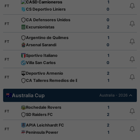
CASD Camioneros
1
FT
CS Deportivo Liniers
0
CA Defensores Unidos
0
FT
Excursionistas
2
Argentino de Quilmes
1
FT
Arsenal Sarandi
0
Sportivo Italiano
1
FT
Villa San Carlos
0
Deportivo Armenio
2
FT
CA Talleres Remedios de Escalada
1
Australia Cup
Australia - 2026
Rochedale Rovers
1
FT
SD Raiders FC
2
APIA Leichhardt FC
2
FT
Peninsula Power
1