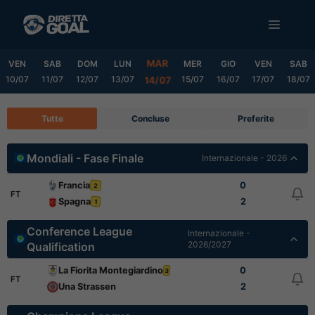
Vai
MENU
al
contenuto
MAR
VEN
SAB
DOM
LUN
MER
GIO
VEN
SAB
10/07
11/07
12/07
13/07
15/07
16/07
17/07
18/07
14/07
Tutte
Concluse
Preferite
Mondiali - Fase Finale
Internazionale - 2026
Francia
0
2
FT
Spagna
2
1
Conference League
Internazionale -
2026/2027
Qualification
La Fiorita Montegiardino
0
3
FT
Una Strassen
2