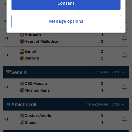
Bamber Bridge
1
Consent
FT
Preston North End
4
Woking
1
Manage options
FT
Portsmouth
2
Arbroath
1
FT
Heart of Midlothian
2
Barnet
2
FT
Watford
2
Serie A
Ecuador - 2026
CSD Macara
2
FT
Mushuc Runa
1
Amichevoli
Internazionale - 2026
Costa d'Avorio
0
FT
Ghana
1