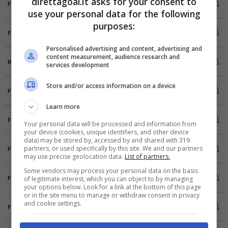
direttagoal.it asks for your consent to
FT
Gent
1
use your personal data for the following
purposes:
Lokomotiv Mosca
1
FT
CSKA Mosca
0
Personalised advertising and content, advertising and
Grazer AK
0
content measurement, audience research and
RNV
services development
Paksi SE
0
Spartak Trnava
3
Store and/or access information on a device
FT
Besiktas
2
Learn more
Randers FC
3
FT
Your personal data will be processed and information from
Notts County
1
your device (cookies, unique identifiers, and other device
data) may be stored by, accessed by and shared with 319
Sporting CP
4
partners, or used specifically by this site. We and our partners
FT
Celtic
1
may use precise geolocation data.
List of partners.
Some vendors may process your personal data on the basis
NEC Nijmegen
3
FT
of legitimate interest, which you can object to by managing
V-Varen Nagasaki
1
your options below. Look for a link at the bottom of this page
or in the site menu to manage or withdraw consent in privacy
LASK
1
and cookie settings.
FT
Fenerbahce
2