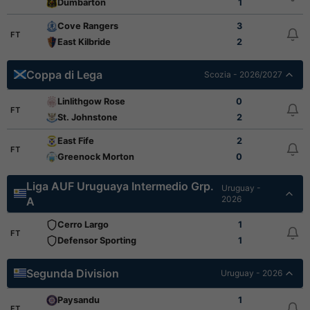
Dumbarton
1
Cove Rangers
3
FT
East Kilbride
2
Coppa di Lega
Scozia - 2026/2027
Linlithgow Rose
0
FT
St. Johnstone
2
East Fife
2
FT
Greenock Morton
0
Liga AUF Uruguaya Intermedio Grp.
Uruguay -
2026
A
Cerro Largo
1
FT
Defensor Sporting
1
Segunda Division
Uruguay - 2026
Paysandu
1
FT