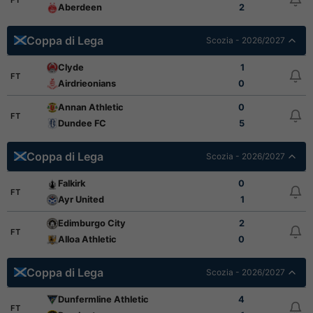
Aberdeen
2
Coppa di Lega
Scozia - 2026/2027
Clyde
1
FT
Airdrieonians
0
Annan Athletic
0
FT
Dundee FC
5
Coppa di Lega
Scozia - 2026/2027
Falkirk
0
FT
Ayr United
1
Edimburgo City
2
FT
Alloa Athletic
0
Coppa di Lega
Scozia - 2026/2027
Dunfermline Athletic
4
FT