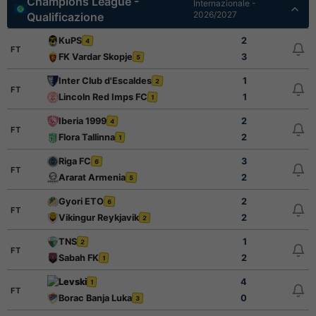
Champions League -
Internazionale -
2026/2027
Qualificazione
KuPS
2
4
FT
FK Vardar Skopje
3
5
Inter Club d'Escaldes
1
2
FT
Lincoln Red Imps FC
1
1
Iberia 1999
2
4
FT
Flora Tallinna
2
1
Riga FC
3
6
FT
Ararat Armenia
2
5
Gyori ETO
2
6
FT
Vikingur Reykjavik
2
2
TNS
1
2
FT
Sabah FK
2
1
Levski
4
1
FT
Borac Banja Luka
0
3