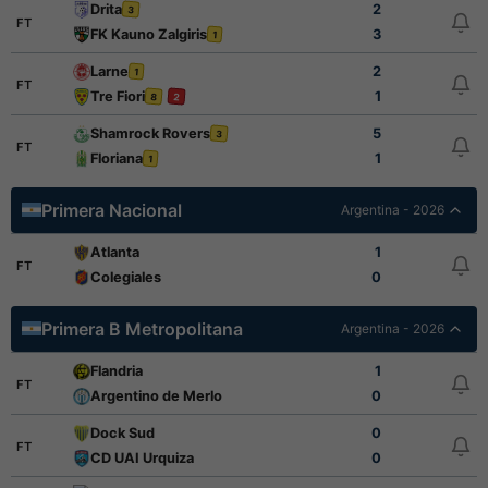
Drita
2
3
FT
FK Kauno Zalgiris
3
1
Larne
2
1
FT
Tre Fiori
1
8
2
Shamrock Rovers
5
3
FT
Floriana
1
1
Primera Nacional
Argentina - 2026
Atlanta
1
FT
Colegiales
0
Primera B Metropolitana
Argentina - 2026
Flandria
1
FT
Argentino de Merlo
0
Dock Sud
0
FT
CD UAI Urquiza
0