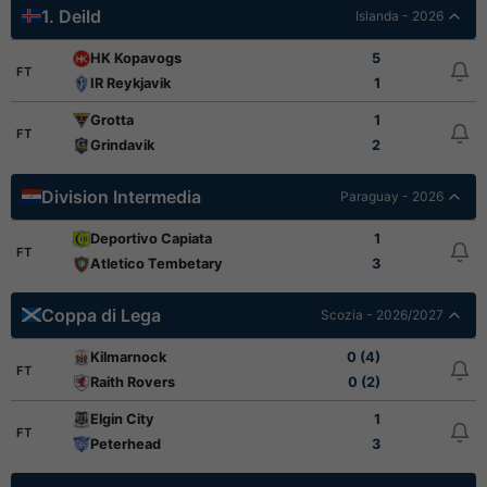
1. Deild
Islanda - 2026
HK Kopavogs
5
FT
IR Reykjavik
1
Grotta
1
FT
Grindavik
2
Division Intermedia
Paraguay - 2026
Deportivo Capiata
1
FT
Atletico Tembetary
3
Coppa di Lega
Scozia - 2026/2027
Kilmarnock
0 (4)
FT
Raith Rovers
0 (2)
Elgin City
1
FT
Peterhead
3