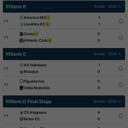
Serie B
Brasile - 2026
America MG
1
1
FT
Londrina EC
1
3
Ceara
0
1
FT
Athletic Club
0
4
Serie C
Brasile - 2026
AO Itabaiana
1
FT
Brusque
0
Figueirense
0
FT
Volta Redonda
0
Serie D Final Stage
Brasile - 2026
CS Alagoano
4
FT
Betim EC
0