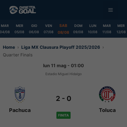
Vai
MENU
al
contenuto
SAB
MAR
MER
GIO
VEN
DOM
LUN
MAR
MER
04/08
05/08
06/08
07/08
09/08
10/08
11/08
12/08
08/08
Home
Liga MX Clausura Playoff 2025/2026
Quarter Finals
lun 11 mag - 01:00
Estadio Miguel Hidalgo
2
-
0
Pachuca
Toluca
FINITA