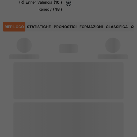
(R)
Enner Valencia
(10')
Kenedy
(48')
RIEPILOGO
STATISTICHE
PRONOSTICI
FORMAZIONI
CLASSIFICA
QU