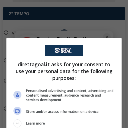
2° TEMPO
Victor Guzman esce, al
86'
✕
Scarica DirettaGoal!
suo posto Sergio
Partite e risultati
in tempo reale
.
Rodriguez.
Con i pronostici dei migliori Tipster!
Kenedy esce, al suo
80'
direttagoal.it asks for your consent to
Scarica su Google Play
posto Luis Quinones.
use your personal data for the following
purposes:
Enner Valencia esce, al
68'
suo posto Jose
Personalised advertising and content, advertising and
content measurement, audience research and
Salomon Rondon.
services development
Elias Montiel esce, al
68'
Store and/or access information on a device
suo posto Alan Bautista.
Learn more