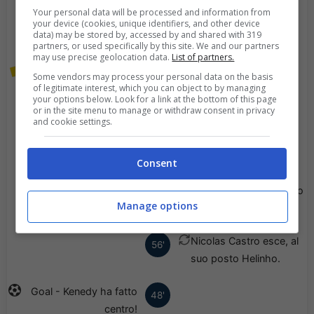
Franco Rossi esce, al
63'
Your personal data will be processed and information from
suo posto Sebastian
your device (cookies, unique identifiers, and other device
data) may be stored by, accessed by and shared with 319
Cordova.
partners, or used specifically by this site. We and our partners
may use precise geolocation data.
List of partners.
Viene mostrato il giallo a
60'
Some vendors may process your personal data on the basis
of legitimate interest, which you can object to by managing
Sergio Barreto.
your options below. Look for a link at the bottom of this page
or in the site menu to manage or withdraw consent in privacy
and cookie settings.
Bruno Mendez esce, al
56'
suo posto Antonio
Briseno.
Consent
Marcel Ruiz esce, al suo
56'
Manage options
posto Jesus Angulo.
Nicolas Castro esce, al
56'
suo posto Helinho.
Goal - Kenedy ha fatto
48'
centro!