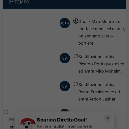
2° TEMPO
Goal - Miro Muheim si
90+4'
mette le mani nei capelli,
ha segnato al suo
portiere!
Sostituzione tattica.
89'
Ricardo Rodriguez esce
ed entra Miro Muheim.
Sostituzione tattica.
89'
Remo Freuler esce ed
entra Ardon Jashari.
Sostituzione tattica.
88'
✕
Scarica DirettaGoal!
Edmilson Junior esce ed
Partite e risultati
in tempo reale
.
entra Hassan Al Haidos.