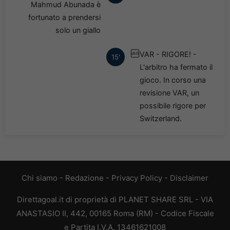
Mahmud Abunada è
fortunato a prendersi
solo un giallo
VAR - RIGORE! -
VAR
15'
L'arbitro ha fermato il
gioco. In corso una
revisione VAR, un
possibile rigore per
Switzerland.
Chi siamo
-
Redazione
-
Privacy Policy
-
Disclaimer
Direttagoal.it di proprietà di PLANET SHARE SRL - VIA
ANASTASIO II, 442, 00165 Roma (RM) - Codice Fiscale
e Partita I.V.A. 13461621008