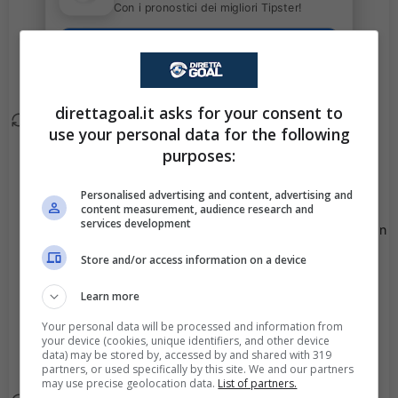
Con i pronostici dei migliori Tipster!
Sostituzione tattica.
79'
Scarica su Google Play
Ruben Vargas esce ed
entra Zeki Amdouni.
direttagoal.it asks for your consent to
Sostituzione tattica.
78'
use your personal data for the following
Assim Madibo esce ed
purposes:
entra Mohamed Al
Mannai.
Personalised advertising and content, advertising and
content measurement, audience research and
services development
Sostituzione tattica. Dan
65'
Ndoye esce ed entra
Store and/or access information on a device
Johan Manzambi.
Learn more
Sostituzione tattica.
65'
Your personal data will be processed and information from
Michel Aebischer esce
your device (cookies, unique identifiers, and other device
data) may be stored by, accessed by and shared with 319
ed entra Fabian Rieder.
partners, or used specifically by this site. We and our partners
may use precise geolocation data.
List of partners.