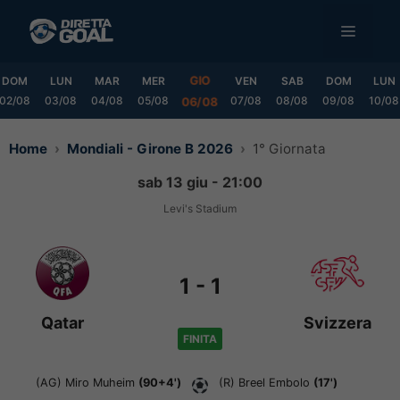
Vai
MENU
al
contenuto
GIO
DOM
LUN
MAR
MER
VEN
SAB
DOM
LUN
02/08
03/08
04/08
05/08
07/08
08/08
09/08
10/08
06/08
Home
Mondiali - Girone B 2026
1° Giornata
sab 13 giu - 21:00
Levi's Stadium
1
-
1
Qatar
Svizzera
FINITA
(AG)
Miro Muheim
(90+4')
(R)
Breel Embolo
(17')