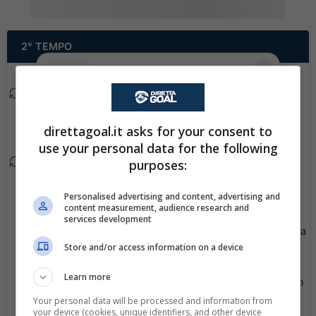
2° TEMPO
✕
Scarica DirettaGoal!
Partite e risultati
in tempo reale
.
Daniel Trubac esce, al
89'
Con i pronostici dei migliori Tipster!
suo posto David
direttagoal.it asks for your consent to
Ludvicek.
Scarica su Google Play
use your personal data for the following
purposes:
Adam Vlkanova esce, al
80'
suo posto Elione
Personalised advertising and content, advertising and
Fernandes Neto.
content measurement, audience research and
services development
Viene mostrato il giallo a
79'
Store and/or access information on a device
Ange N'Guessan.
Learn more
Marek Icha esce, al suo
71'
posto Lukas Letenay.
Your personal data will be processed and information from
your device (cookies, unique identifiers, and other device