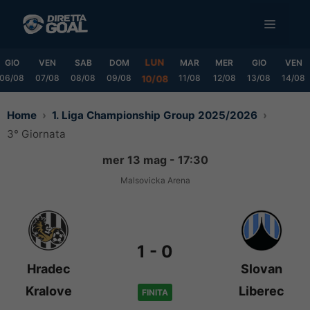
Vai
MENU
al
contenuto
LUN
GIO
VEN
SAB
DOM
MAR
MER
GIO
VEN
06/08
07/08
08/08
09/08
11/08
12/08
13/08
14/08
10/08
Home
1. Liga Championship Group 2025/2026
3° Giornata
mer 13 mag - 17:30
Malsovicka Arena
1
-
0
Hradec
Slovan
Kralove
Liberec
FINITA