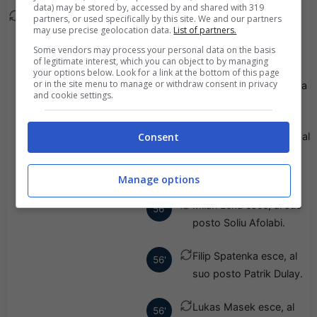
data) may be stored by, accessed by and shared with 319
Marko Regza esce, al
partners, or used specifically by this site. We and our partners
69'
may use precise geolocation data.
List of partners.
suo posto Stepan
Some vendors may process your personal data on the basis
Ponikelsky.
of legitimate interest, which you can object to by managing
your options below. Look for a link at the bottom of this page
or in the site menu to manage or withdraw consent in privacy
Viene mostrato il giallo a
64'
and cookie settings.
Soliu Afolabi.
Consent
Augustin Drakpe esce, al
61'
suo posto Lukas
Masopust.
Manage options
Milan Lexa esce, al suo
56'
posto Soliu Afolabi.
Filip Spatenka esce, al
56'
suo posto Patrik Dulay.
Lukas Masek esce, al
56'