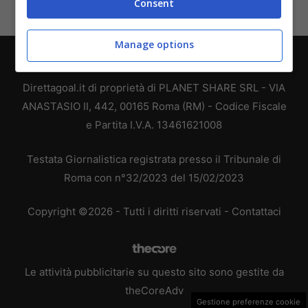
Consent
Manage options
Chi siamo
-
Redazione
-
Privacy Policy
-
Disclaimer
Direttagoal.it di proprietà di PLANET SHARE SRL - VIA
ANASTASIO II, 442, 00165 Roma (RM) - Codice Fiscale
e Partita I.V.A. 13461621008
Testata Giornalistica registrata presso il Tribunale di
Roma con n°32/2023 del 15/02/2023
Copyright ©2026 - Tutti i diritti riservati -
Contattaci
Le attività pubblicitarie su questo sito sono gestite da
theCoreAdv
Gestione preferenze cookie