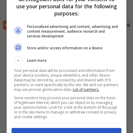
use your personal data for the following
Samson Kayode Olaleye
(55')
(R)
Bruno Cantanhede
(33')
✕
Scarica DirettaGoal!
purposes:
Partite e risultati
in tempo reale
.
Con i pronostici dei migliori Tipster!
RIEPILOGO
STATISTICHE
PRONOSTICI
FORMAZIONI
CLASSIFICA
QU
Personalised advertising and content, advertising and
content measurement, audience research and
services development
Scarica su Google Play
Store and/or access information on a device
Learn more
Your personal data will be processed and information from
your device (cookies, unique identifiers, and other device
data) may be stored by, accessed by and shared with 319
partners, or used specifically by this site. We and our partners
may use precise geolocation data.
List of partners.
Some vendors may process your personal data on the basis
of legitimate interest, which you can object to by managing
your options below. Look for a link at the bottom of this page
or in the site menu to manage or withdraw consent in privacy
and cookie settings.