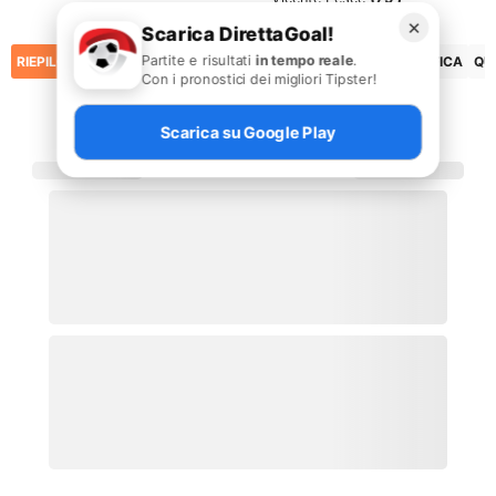
✕
Scarica DirettaGoal!
Partite e risultati
in tempo reale
.
RIEPILOGO
STATISTICHE
PRONOSTICI
FORMAZIONI
CLASSIFICA
QU
Con i pronostici dei migliori Tipster!
Scarica su Google Play