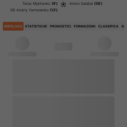
Taras Mykhavko
(9')
Anton Salabai
(58')
(R)
Andriy Yarmolenko
(13')
RIEPILOGO
STATISTICHE
PRONOSTICI
FORMAZIONI
CLASSIFICA
QU