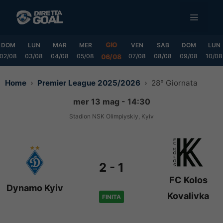
Vai
MENU
al
contenuto
GIO
DOM
LUN
MAR
MER
VEN
SAB
DOM
LUN
02/08
03/08
04/08
05/08
07/08
08/08
09/08
10/08
06/08
Home
Premier League 2025/2026
28° Giornata
mer 13 mag - 14:30
Stadion NSK Olimpiyskiy, Kyiv
2
-
1
FC Kolos
Dynamo Kyiv
Kovalivka
FINITA