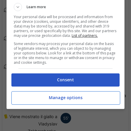
Learn more
Vitaliy Buyalskyi esce, al
64'
Your personal data will be processed and information from
suo posto Oleksandr
your device (cookies, unique identifiers, and other device
Pikhalyonok.
data) may be stored by, accessed by and shared with 319
partners, or used specifically by this site. We and our partners
may use precise geolocation data.
List of partners.
Andriy Yarmolenko
64'
Some vendors may process your personal data on the basis
esce, al suo posto Shola
of legitimate interest, which you can object to by managing
your options below. Look for a link at the bottom of this page
Ogundana.
or in the site menu to manage or withdraw consent in privacy
and cookie settings.
Oleksandr Yatsyk esce,
62'
al suo posto Volodymyr
Consent
Brazhko.
Goal - Anton Salabai ha
Manage options
58'
fatto centro!
Viene mostrato il giallo a
55'
Vladyslav