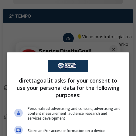
2° TEMPO
Viene mostrato il giallo a
79'
Oleksandr Demchenko.
✕
Scarica DirettaGoal!
Partite e risultati
in tempo reale
.
Oleksandr Demchenko
79'
Con i pronostici dei migliori Tipster!
esce, al suo posto
Arinaldo Rrapaj.
Scarica su Google Play
direttagoal.it asks for your consent to
use your personal data for the following
Eduardo Guerrero esce,
77'
purposes:
al suo posto Mykola
Shaparenko.
Personalised advertising and content, advertising and
content measurement, audience research and
Kostyantyn Vivcharenko
services development
77'
esce, al suo posto
Store and/or access information on a device
Vladyslav Dubinchak.