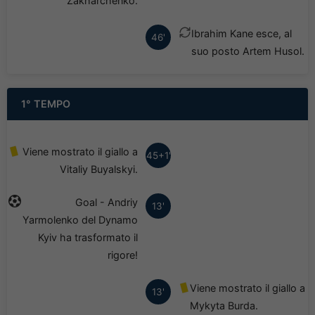
Zakharchenko.
Ibrahim Kane esce, al
46'
suo posto Artem Husol.
1° TEMPO
Viene mostrato il giallo a
45+1'
Vitaliy Buyalskyi.
Goal - Andriy
13'
Yarmolenko del Dynamo
Kyiv ha trasformato il
rigore!
Viene mostrato il giallo a
13'
Mykyta Burda.