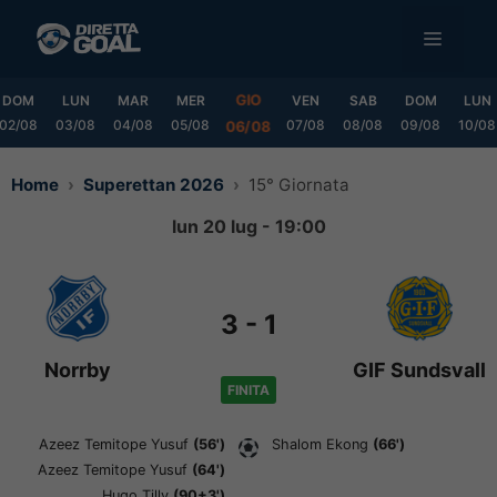
Vai
MENU
al
contenuto
GIO
DOM
LUN
MAR
MER
VEN
SAB
DOM
LUN
02/08
03/08
04/08
05/08
07/08
08/08
09/08
10/08
06/08
Home
Superettan 2026
15° Giornata
lun 20 lug - 19:00
3
-
1
Norrby
GIF Sundsvall
FINITA
Azeez Temitope Yusuf
(56')
Shalom Ekong
(66')
Azeez Temitope Yusuf
(64')
Hugo Tilly
(90+3')