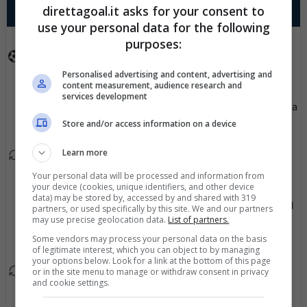
Con i pronostici dei migliori Tipster!
direttagoal.it asks for your consent to
2° TEMPO
use your personal data for the following
Scarica su Google Play
purposes:
Goal - Hugo Tilly ha
90+3'
Personalised advertising and content, advertising and
fatto centro!
content measurement, audience research and
services development
Viene mostrato il giallo a
85'
Store and/or access information on a device
Alexandros Pantelidis.
Learn more
Julius Johansson esce,
85'
al suo posto Hugo Tilly.
Your personal data will be processed and information from
your device (cookies, unique identifiers, and other device
data) may be stored by, accessed by and shared with 319
Marc Manchon esce, al
partners, or used specifically by this site. We and our partners
82'
may use precise geolocation data.
List of partners.
suo posto Elvis
Some vendors may process your personal data on the basis
Hansson.
of legitimate interest, which you can object to by managing
your options below. Look for a link at the bottom of this page
or in the site menu to manage or withdraw consent in privacy
Kevin Liimatainen esce,
79'
and cookie settings.
al suo posto Ibrahim
Adewale.