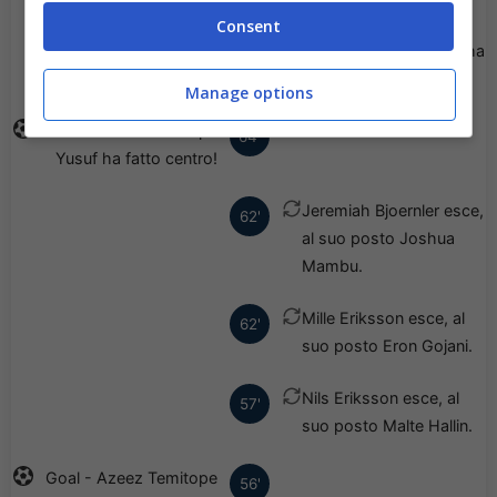
Consent
Goal - Shalom Ekong ha
66'
fatto centro!
Manage options
Goal - Azeez Temitope
64'
Yusuf ha fatto centro!
Jeremiah Bjoernler esce,
62'
al suo posto Joshua
Mambu.
Mille Eriksson esce, al
62'
suo posto Eron Gojani.
Nils Eriksson esce, al
57'
suo posto Malte Hallin.
Goal - Azeez Temitope
56'