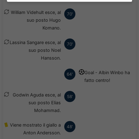
William Videhult esce, al
70'
suo posto Hugo
Komano.
Lassina Sangare esce, al
70'
suo posto Noel
Hansson.
Goal - Albin Winbo ha
64'
fatto centro!
Godwin Aguda esce, al
58'
suo posto Elias
Mohammad.
Viene mostrato il giallo a
48'
Anton Andersson.