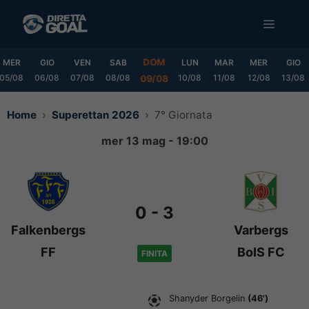
Vai
MENU
al
contenuto
DOM
MER
GIO
VEN
SAB
LUN
MAR
MER
GIO
05/08
06/08
07/08
08/08
10/08
11/08
12/08
13/08
09/08
Home
Superettan 2026
7° Giornata
mer 13 mag - 19:00
0
-
3
Falkenbergs
Varbergs
FF
BoIS FC
FINITA
Shanyder Borgelin
(46')