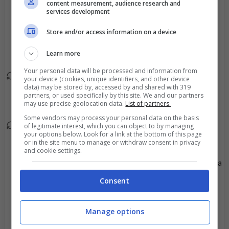
Nilsson.
content measurement, audience research and
services development
Severin Nioule esce, al
87'
Store and/or access information on a device
suo posto Anton
Thorsson.
Learn more
Your personal data will be processed and information from
Alexander Salo esce, al
your device (cookies, unique identifiers, and other device
85'
data) may be stored by, accessed by and shared with 319
suo posto Argjend
partners, or used specifically by this site. We and our partners
Miftari.
may use precise geolocation data.
List of partners.
Some vendors may process your personal data on the basis
of legitimate interest, which you can object to by managing
Linus Borgstroem esce,
85'
your options below. Look for a link at the bottom of this page
al suo posto Lion Beqiri.
or in the site menu to manage or withdraw consent in privacy
and cookie settings.
Viene mostrato il giallo a
81'
Erion Sadiku.
Consent
Isak Vidjeskog esce, al
79'
Manage options
suo posto Hampus
Zackrisson.