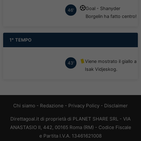
Goal - Shanyder
46'
Borgelin ha fatto centro!
1° TEMPO
Viene mostrato il giallo a
43'
Isak Vidjeskog.
Chi siamo
-
Redazione
-
Privacy Policy
-
Disclaimer
Direttagoal.it di proprietà di PLANET SHARE SRL - VIA
ANASTASIO II, 442, 00165 Roma (RM) - Codice Fiscale
e Partita I.V.A. 13461621008