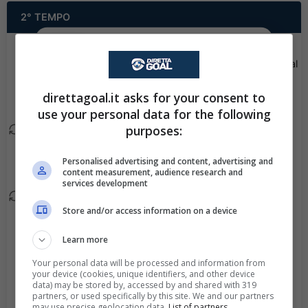
2° TEMPO
✕
Scarica DirettaGoal!
Partite e risultati
in tempo reale
.
Louise Lillbaeck esce, al
90+3'
Con i pronostici dei migliori Tipster!
suo posto Augusta
direttagoal.it asks for your consent to
Priks.
Scarica su Google Play
use your personal data for the following
purposes:
Alexandra Hellekant
89'
esce, al suo posto
Personalised advertising and content, advertising and
Evelina Moberg.
content measurement, audience research and
services development
Sharon Sampson esce,
89'
Store and/or access information on a device
al suo posto Mia
Endacott-Foster.
Learn more
Your personal data will be processed and information from
Goal - Adelina Engman
85'
your device (cookies, unique identifiers, and other device
ha fatto centro!
data) may be stored by, accessed by and shared with 319
partners, or used specifically by this site. We and our partners
may use precise geolocation data.
List of partners.