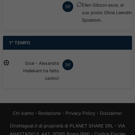
Ellen Gibson esce, al
59'
suo posto Olivia Laendin
Sjoeblom.
1° TEMPO
Goal - Alexandra
36'
Hellekant ha fatto
centro!
Chi siamo
-
Redazione
-
Privacy Policy
-
Disclaimer
Direttagoal.it di proprietà di PLANET SHARE SRL - VIA
ANASTASIO II, 442, 00165 Roma (RM) - Codice Fiscale