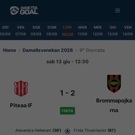
Vai
MENU
al
contenuto
LUN
GIO
VEN
SAB
DOM
MAR
MER
GIO
VEN
06/08
07/08
08/08
09/08
11/08
12/08
13/08
14/08
10/08
Home
Damallsvenskan 2026
9° Giornata
sab 13 giu - 12:30
1
-
2
Brommapojka
Piteaa IF
rna
FINITA
Alexandra Hellekant
(36')
Frida Thoernqvist
(81')