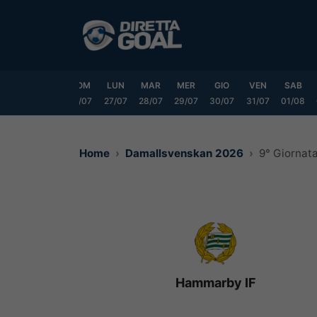
Vai
al
contenuto
VEN
SAB
DOM
LUN
MAR
MER
GIO
VEN
SAB
24/07
25/07
26/07
27/07
28/07
29/07
30/07
31/07
01/08
Home
Damallsvenskan 2026
9° Giornat
Hammarby IF