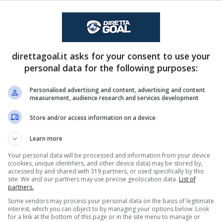
direttagoal.it asks for your consent to use your
personal data for the following purposes:
sce, al suo posto Fanny
89'
Peterson.
Personalised advertising and content, advertising and content
measurement, audience research and services development
Thelma Palmadottir 
84'
Store and/or access information on a device
Chinzimu.
Learn more
Your personal data will be processed and information from your device
Anna Anvegaard esce
84'
(cookies, unique identifiers, and other device data) may be stored by,
accessed by and shared with 319 partners, or used specifically by this
Nystroem.
site. We and our partners may use precise geolocation data.
List of
partners.
Some vendors may process your personal data on the basis of legitimate
Tabby Tindell esce,
77'
interest, which you can object to by managing your options below. Look
for a link at the bottom of this page or in the site menu to manage or