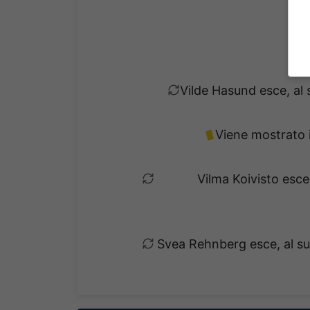
Vilde Hasund esce, al 
Viene mostrato i
Vilma Koivisto esce
Svea Rehnberg esce, al s