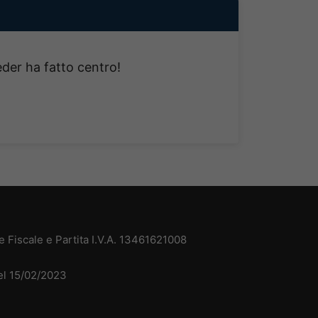
eder ha fatto centro!
 Fiscale e Partita I.V.A. 13461621008
del 15/02/2023