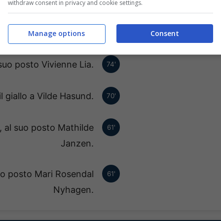
withdraw consent in privacy and cookie settings.
Monica Jusu Bah esc
77'
Manage options
Consent
Baudou.
suo posto Vivienne Lia.
74'
l giallo a Vilde Hasund.
70'
, al suo posto Mathilde
61'
Janzen.
uo posto Mari Rosendal
61'
Nyhagen.