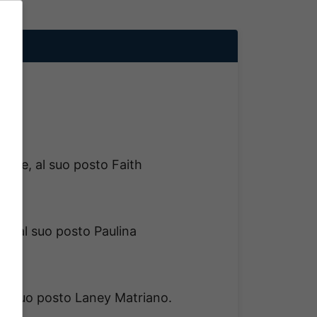
esce, al suo posto Faith
, al suo posto Paulina
 al suo posto Laney Matriano.