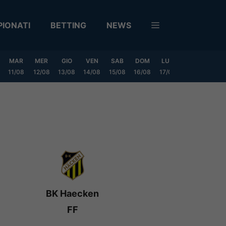
IONATI
BETTING
NEWS
MAR
MER
GIO
VEN
SAB
DOM
LUN
MAR
MER
11/08
12/08
13/08
14/08
15/08
16/08
17/08
18/08
19/0
BK Haecken
FF