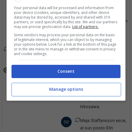
Yilmaz.
Your personal data will be processed and information from
your device (cookies, unique identifiers, and other device
data) may be stored by, accessed by and shared with 319
Selma Larsen Svendsen
partners, or used specifically by this site. We and our partners
78'
may use precise geolocation data.
List of partners.
esce, al suo posto
Some vendors may process your personal data on the basis
Camille Ashe.
of legitimate interest, which you can object to by managing
your options below. Look for a link at the bottom of this page
or in the site menu to manage or withdraw consent in privacy
Ellie Junetoft esce, al
60'
and cookie settings.
suo posto Lisa Bjoerk.
Goal - Ida Bjoernberg ha
Consent
60'
fatto centro!
Manage options
Sara Eriksson esce, al
59'
suo posto Maho
Hirosawa.
Meja Staffansson esce,
59'
al suo posto Elin