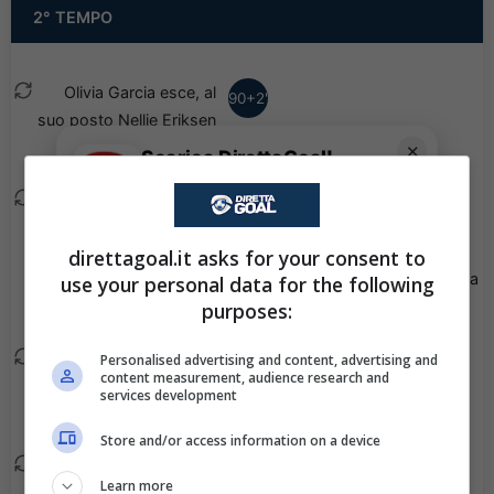
2° TEMPO
Olivia Garcia esce, al
90+2'
suo posto Nellie Eriksen
Yasseri.
✕
Scarica DirettaGoal!
Partite e risultati
in tempo reale
.
Nova Selin esce, al suo
Con i pronostici dei migliori Tipster!
90+1'
posto Felicia Saving.
direttagoal.it asks for your consent to
Scarica su Google Play
Viene mostrato il giallo a
use your personal data for the following
85'
Camille Ashe.
purposes:
Adelisa Grabus esce, al
Personalised advertising and content, advertising and
78'
content measurement, audience research and
suo posto Aleksandra
services development
Bogucka.
Store and/or access information on a device
Jennie Nordin esce, al
78'
Learn more
suo posto Janelle