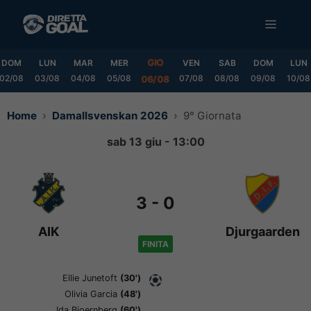
Vai
MENU
al
contenuto
GIO
DOM
LUN
MAR
MER
VEN
SAB
DOM
LUN
02/08
03/08
04/08
05/08
07/08
08/08
09/08
10/08
06/08
Home
Damallsvenskan 2026
9° Giornata
sab 13 giu - 13:00
3
-
0
AIK
Djurgaarden
FINITA
Ellie Junetoft
(30')
Olivia Garcia
(48')
Ida Bjoernberg
(60')