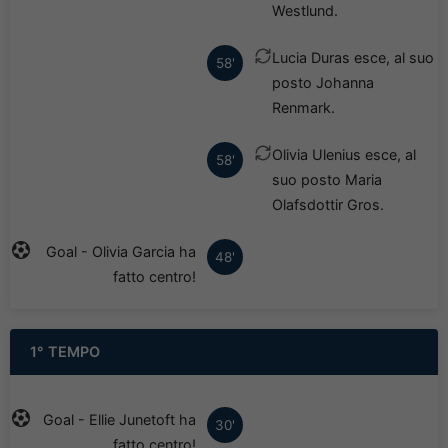
Westlund.
Lucia Duras esce, al suo
58'
posto Johanna
Renmark.
Olivia Ulenius esce, al
58'
suo posto Maria
Olafsdottir Gros.
Goal - Olivia Garcia ha
48'
fatto centro!
1° TEMPO
Goal - Ellie Junetoft ha
30'
fatto centro!