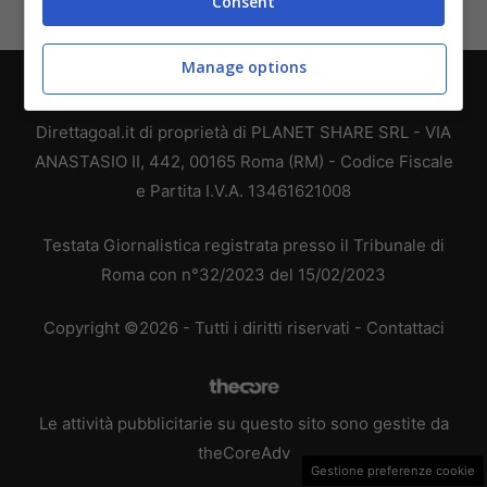
Consent
Manage options
Chi siamo
-
Redazione
-
Privacy Policy
-
Disclaimer
Direttagoal.it di proprietà di PLANET SHARE SRL - VIA
ANASTASIO II, 442, 00165 Roma (RM) - Codice Fiscale
e Partita I.V.A. 13461621008
Testata Giornalistica registrata presso il Tribunale di
Roma con n°32/2023 del 15/02/2023
Copyright ©2026 - Tutti i diritti riservati -
Contattaci
Le attività pubblicitarie su questo sito sono gestite da
theCoreAdv
Gestione preferenze cookie