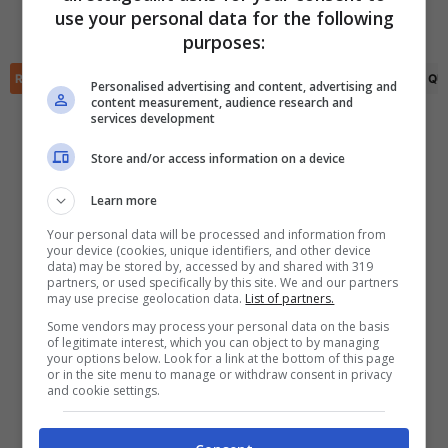
use your personal data for the following
Hugo Fernandez
(71')
✕
purposes:
Scarica DirettaGoal!
Partite e risultati
in tempo reale
.
RIEPILOGO
STATISTICHE
PRONOSTICI
FORMAZIONI
CLASSIFICA
QU
Con i pronostici dei migliori Tipster!
Personalised advertising and content, advertising and
content measurement, audience research and
services development
Scarica su Google Play
Store and/or access information on a device
Learn more
Your personal data will be processed and information from
your device (cookies, unique identifiers, and other device
data) may be stored by, accessed by and shared with 319
partners, or used specifically by this site. We and our partners
may use precise geolocation data.
List of partners.
Some vendors may process your personal data on the basis
of legitimate interest, which you can object to by managing
your options below. Look for a link at the bottom of this page
or in the site menu to manage or withdraw consent in privacy
and cookie settings.