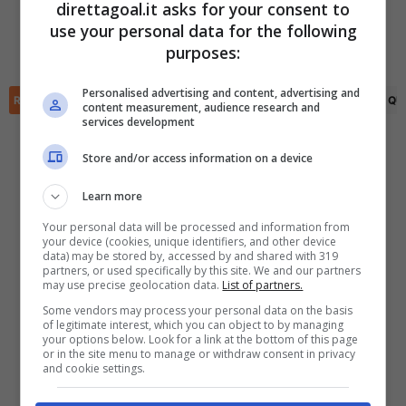
direttagoal.it asks for your consent to
David Zlotnik
(48')
use your personal data for the following
Lukas Sunesson
(76')
✕
Scarica DirettaGoal!
purposes:
Othmane Salama
(90+1')
Partite e risultati
in tempo reale
.
Con i pronostici dei migliori Tipster!
Personalised advertising and content, advertising and
RIEPILOGO
STATISTICHE
PRONOSTICI
FORMAZIONI
CLASSIFICA
QU
content measurement, audience research and
services development
Scarica su Google Play
Store and/or access information on a device
Learn more
Your personal data will be processed and information from
your device (cookies, unique identifiers, and other device
data) may be stored by, accessed by and shared with 319
partners, or used specifically by this site. We and our partners
may use precise geolocation data.
List of partners.
Some vendors may process your personal data on the basis
of legitimate interest, which you can object to by managing
your options below. Look for a link at the bottom of this page
or in the site menu to manage or withdraw consent in privacy
and cookie settings.