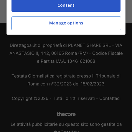
Consent
Manage options
Chi siamo
-
Redazione
-
Privacy Policy
-
Disclaimer
Direttagoal.it di proprietà di PLANET SHARE SRL - VIA
ANASTASIO II, 442, 00165 Roma (RM) - Codice Fiscale
e Partita I.V.A. 13461621008
Testata Giornalistica registrata presso il Tribunale di
Roma con n°32/2023 del 15/02/2023
Copyright ©2026 - Tutti i diritti riservati -
Contattaci
Le attività pubblicitarie su questo sito sono gestite da