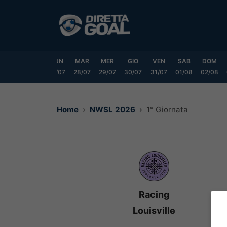
Vai
al
contenuto
SAB
DOM
LUN
MAR
MER
GIO
VEN
SAB
DOM
25/07
26/07
27/07
28/07
29/07
30/07
31/07
01/08
02/08
Home
NWSL 2026
1° Giornata
Racing
Louisville