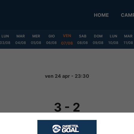
HOME
CAMP
VEN
LUN
MAR
MER
GIO
SAB
DOM
LUN
MAR
03/08
04/08
05/08
06/08
08/08
09/08
10/08
11/08
07/08
ven 24 apr - 23:30
3
-
2
FINITA