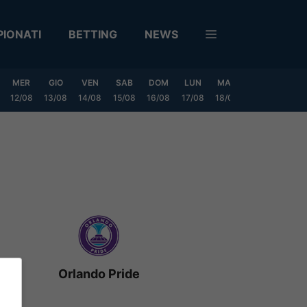
IONATI
BETTING
NEWS
MER
GIO
VEN
SAB
DOM
LUN
MAR
MER
GIO
12/08
13/08
14/08
15/08
16/08
17/08
18/08
19/08
20/0
Orlando Pride