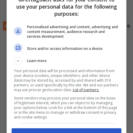
Lucas De Pinho
(73')
David Diaz
(90+2')
use your personal data for the following
(R)
Cooper Flax
(78')
✕
Scarica DirettaGoal!
purposes:
Partite e risultati
in tempo reale
.
Con i pronostici dei migliori Tipster!
RIEPILOGO
STATISTICHE
PRONOSTICI
FORMAZIONI
CLASSIFICA
QU
Personalised advertising and content, advertising and
content measurement, audience research and
services development
Scarica su Google Play
Store and/or access information on a device
Learn more
Your personal data will be processed and information from
your device (cookies, unique identifiers, and other device
data) may be stored by, accessed by and shared with 319
partners, or used specifically by this site. We and our partners
may use precise geolocation data.
List of partners.
Some vendors may process your personal data on the basis
of legitimate interest, which you can object to by managing
your options below. Look for a link at the bottom of this page
or in the site menu to manage or withdraw consent in privacy
and cookie settings.