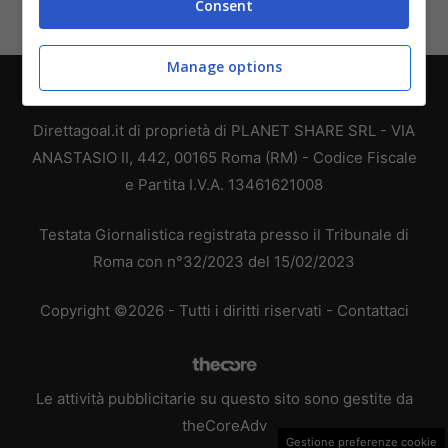
Consent
Manage options
Chi siamo
-
Redazione
-
Privacy Policy
-
Disclaimer
Direttagoal.it di proprietà di PLANET SHARE SRL - VIA
ANASTASIO II, 442, 00165 Roma (RM) - Codice Fiscale
e Partita I.V.A. 13461621008
Testata Giornalistica registrata presso il Tribunale di
Roma con n°32/2023 del 15/02/2023
Copyright ©2026 - Tutti i diritti riservati -
Contattaci
Le attività pubblicitarie su questo sito sono gestite da
theCoreAdv
Gestione preferenze cookie