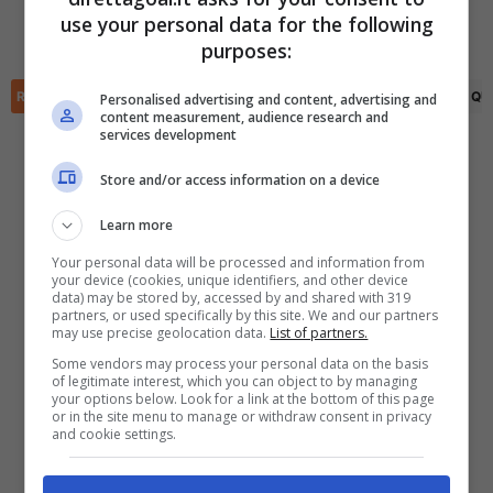
Kashan Hines
(37')
use your personal data for the following
Gael Quintero
(40')
✕
Scarica DirettaGoal!
purposes:
Partite e risultati
in tempo reale
.
Con i pronostici dei migliori Tipster!
RIEPILOGO
STATISTICHE
PRONOSTICI
FORMAZIONI
CLASSIFICA
QU
Personalised advertising and content, advertising and
content measurement, audience research and
services development
Scarica su Google Play
Store and/or access information on a device
Learn more
Your personal data will be processed and information from
your device (cookies, unique identifiers, and other device
data) may be stored by, accessed by and shared with 319
partners, or used specifically by this site. We and our partners
may use precise geolocation data.
List of partners.
Some vendors may process your personal data on the basis
of legitimate interest, which you can object to by managing
your options below. Look for a link at the bottom of this page
or in the site menu to manage or withdraw consent in privacy
and cookie settings.