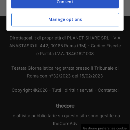
Consent
Manage options
Chi siamo
-
Redazione
-
Privacy Policy
-
Disclaimer
Direttagoal.it di proprietà di PLANET SHARE SRL - VIA
ANASTASIO II, 442, 00165 Roma (RM) - Codice Fiscale
e Partita I.V.A. 13461621008
Testata Giornalistica registrata presso il Tribunale di
Roma con n°32/2023 del 15/02/2023
Copyright ©2026 - Tutti i diritti riservati -
Contattaci
Le attività pubblicitarie su questo sito sono gestite da
theCoreAdv
Gestione preferenze cookie