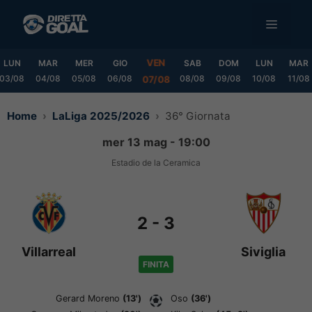
Vai
MENU
al
contenuto
VEN
LUN
MAR
MER
GIO
SAB
DOM
LUN
MAR
03/08
04/08
05/08
06/08
08/08
09/08
10/08
11/08
07/08
Home
LaLiga 2025/2026
36° Giornata
mer 13 mag - 19:00
Estadio de la Ceramica
2
-
3
Villarreal
Siviglia
FINITA
Gerard Moreno
(13')
Oso
(36')