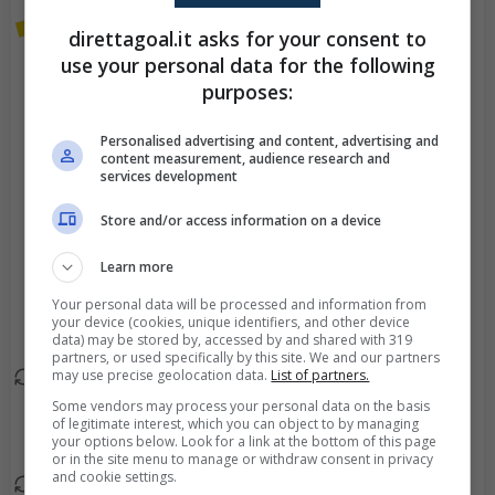
Ayoze Perez commette
direttagoal.it asks for your consent to
81'
un brutto fallo su un
use your personal data for the following
avversario e l'arbitro lo
purposes:
ammonisce
Personalised advertising and content, advertising and
content measurement, audience research and
Goal - Akor Adams
72'
services development
segna con un tiro di
sinistro!
Store and/or access information on a device
Learn more
Sostituzione tattica.
71'
Neal Maupay esce ed
Your personal data will be processed and information from
your device (cookies, unique identifiers, and other device
entra Alexis Sanchez.
data) may be stored by, accessed by and shared with 319
partners, or used specifically by this site. We and our partners
may use precise geolocation data.
List of partners.
Sostituzione tattica.
70'
Some vendors may process your personal data on the basis
Daniel Parejo esce ed
of legitimate interest, which you can object to by managing
entra Santi Comesana.
your options below. Look for a link at the bottom of this page
or in the site menu to manage or withdraw consent in privacy
and cookie settings.
Sostituzione tattica.
70'