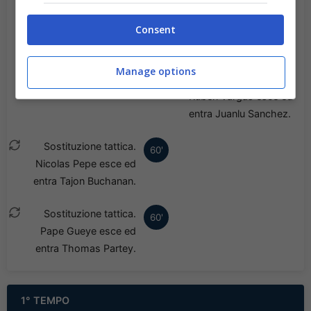
Georges Mikautadze
Consent
esce ed entra Ayoze
Perez.
Manage options
Sostituzione tattica.
67'
Ruben Vargas esce ed
entra Juanlu Sanchez.
Sostituzione tattica.
60'
Nicolas Pepe esce ed
entra Tajon Buchanan.
Sostituzione tattica.
60'
Pape Gueye esce ed
entra Thomas Partey.
1° TEMPO