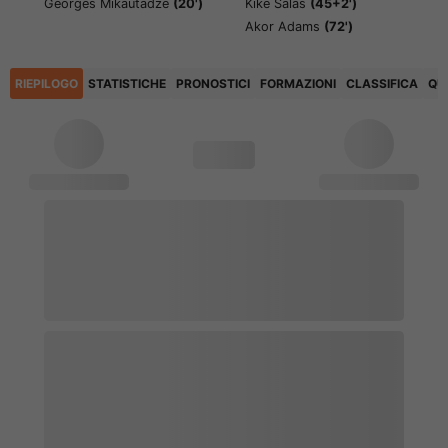
Georges Mikautadze
(20')
Kike Salas
(45+2')
Akor Adams
(72')
RIEPILOGO
STATISTICHE
PRONOSTICI
FORMAZIONI
CLASSIFICA
QU