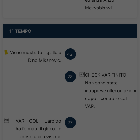
Mekvabishvili.
1° TEMPO
Viene mostrato il giallo a
42'
Dino Mikanovic.
CHECK VAR FINITO -
VAR
28'
Non sono state
intraprese ulteriori azioni
dopo il controllo col
VAR.
VAR - GOL! - L'arbitro
VAR
27'
ha fermato il gioco. In
corso una revisione