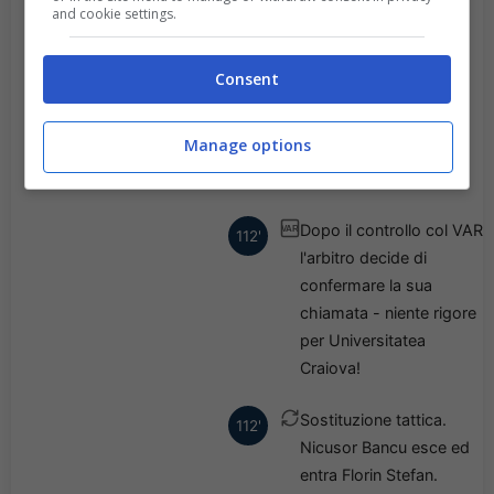
and cookie settings.
VAR - RIGORE! -
VAR
112'
L'arbitro ha fermato il
Consent
gioco. In corso una
revisione VAR, un
Manage options
possibile rigore per
Universitatea Craiova.
Dopo il controllo col VAR
VAR
112'
l'arbitro decide di
confermare la sua
chiamata - niente rigore
per Universitatea
Craiova!
Sostituzione tattica.
112'
Nicusor Bancu esce ed
entra Florin Stefan.