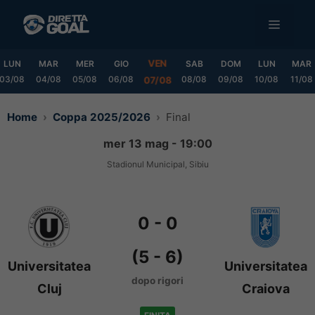
Vai
MENU
al
contenuto
VEN
LUN
MAR
MER
GIO
SAB
DOM
LUN
MAR
03/08
04/08
05/08
06/08
08/08
09/08
10/08
11/08
07/08
Home
Coppa 2025/2026
Final
mer 13 mag - 19:00
Stadionul Municipal, Sibiu
0
-
0
(5 - 6)
Universitatea
Universitatea
dopo rigori
Cluj
Craiova