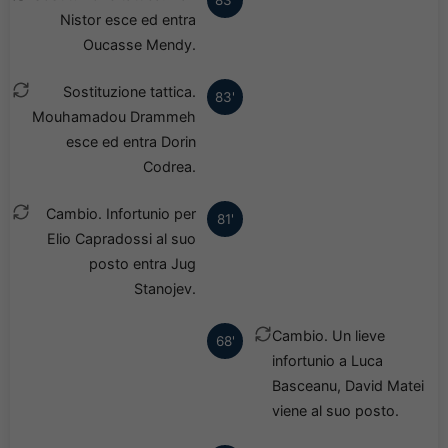
83'
Nistor esce ed entra
Oucasse Mendy.
Sostituzione tattica.
83'
Mouhamadou Drammeh
esce ed entra Dorin
Codrea.
Cambio. Infortunio per
81'
Elio Capradossi al suo
posto entra Jug
Stanojev.
Cambio. Un lieve
68'
infortunio a Luca
Basceanu, David Matei
viene al suo posto.