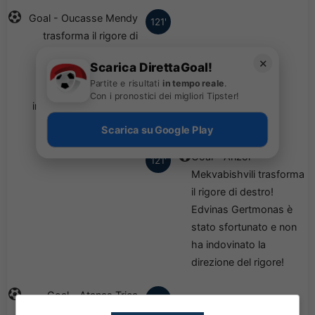
Goal - Oucasse Mendy
121'
trasforma il rigore di
destro! Laurentiu
✕
Scarica DirettaGoal!
Popescu è stato
Partite e risultati
in tempo reale
.
sfortunato e non ha
Con i pronostici dei migliori Tipster!
indovinato la direzione
del rigore!
Scarica su Google Play
Goal - Anzor
121'
Mekvabishvili trasforma
il rigore di destro!
Edvinas Gertmonas è
stato sfortunato e non
ha indovinato la
direzione del rigore!
Goal - Atanas Trica
121'
trasforma il rigore con il