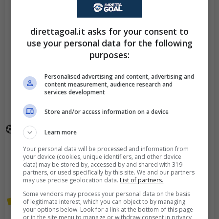
destro! Laurentiu
Popescu era vicino a
direttagoal.it asks for your consent to
negargli la gioia del gol!
use your personal data for the following
purposes:
Goal - Alexandru Cretu
121'
trasforma il rigore
Personalised advertising and content, advertising and
calciando di destro!
content measurement, audience research and
services development
Edvinas Gertmonas è
rimasto fermo!
Store and/or access information on a device
PARATO! - Iulian Cristea
Learn more
121'
del Universitatea Cluj va
Your personal data will be processed and information from
dagli undici metri ma
your device (cookies, unique identifiers, and other device
data) may be stored by, accessed by and shared with 319
Laurentiu Popescu
partners, or used specifically by this site. We and our partners
respinge!
may use precise geolocation data.
List of partners.
Some vendors may process your personal data on the basis
of legitimate interest, which you can object to by managing
Viene mostrato il giallo a
120'
your options below. Look for a link at the bottom of this page
Oucasse Mendy.
or in the site menu to manage or withdraw consent in privacy