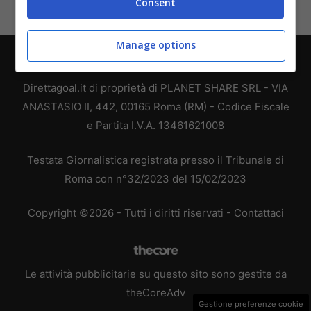
Consent
Manage options
Chi siamo
-
Redazione
-
Privacy Policy
-
Disclaimer
Direttagoal.it di proprietà di PLANET SHARE SRL - VIA
ANASTASIO II, 442, 00165 Roma (RM) - Codice Fiscale
e Partita I.V.A. 13461621008
Testata Giornalistica registrata presso il Tribunale di
Roma con n°32/2023 del 15/02/2023
Copyright ©2026 - Tutti i diritti riservati -
Contattaci
Le attività pubblicitarie su questo sito sono gestite da
theCoreAdv
Gestione preferenze cookie