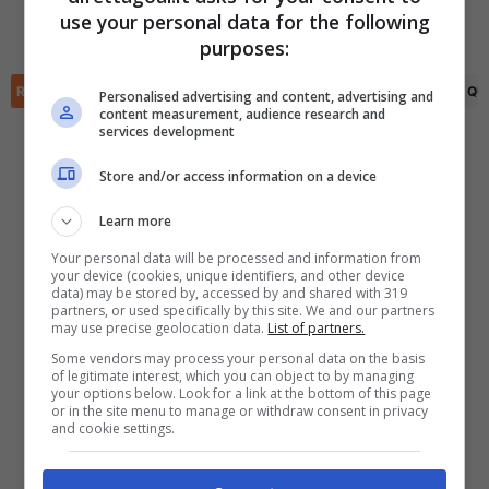
Ivan Barbero
(67')
use your personal data for the following
Taichi Fukui
(82')
✕
Scarica DirettaGoal!
purposes:
Partite e risultati
in tempo reale
.
Con i pronostici dei migliori Tipster!
RIEPILOGO
STATISTICHE
PRONOSTICI
FORMAZIONI
CLASSIFICA
QU
Personalised advertising and content, advertising and
content measurement, audience research and
services development
Scarica su Google Play
Store and/or access information on a device
Learn more
Your personal data will be processed and information from
your device (cookies, unique identifiers, and other device
data) may be stored by, accessed by and shared with 319
partners, or used specifically by this site. We and our partners
may use precise geolocation data.
List of partners.
Some vendors may process your personal data on the basis
of legitimate interest, which you can object to by managing
your options below. Look for a link at the bottom of this page
or in the site menu to manage or withdraw consent in privacy
and cookie settings.