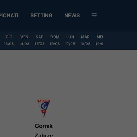
IONATI
BETTING
NEWS
GIO
VEN
SAB
DOM
LUN
MAR
MER
GIO
VEN
13/08
14/08
15/08
16/08
17/08
18/08
19/08
20/08
21/08
Gornik
Zabrze