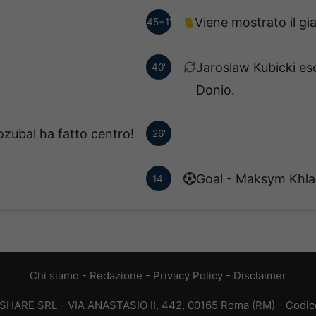
Viene mostrato il gia
45+1'
Jaroslaw Kubicki es
40'
Donio.
ozubal ha fatto centro!
26'
Goal - Maksym Khlan
14'
Chi siamo
-
Redazione
-
Privacy Policy
-
Disclaimer
T SHARE SRL - VIA ANASTASIO II, 442, 00165 Roma (RM) - Codice