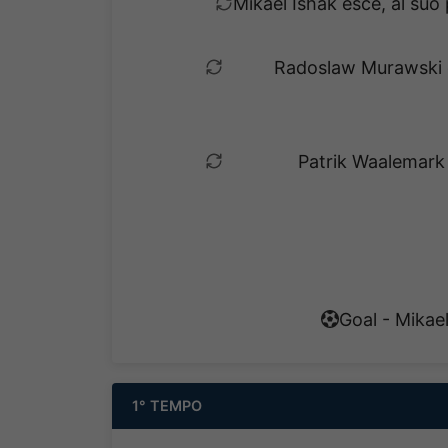
Mikael Ishak esce, al su
Radoslaw Murawski es
Patrik Waalemark 
Goal - Mikael
1° TEMPO