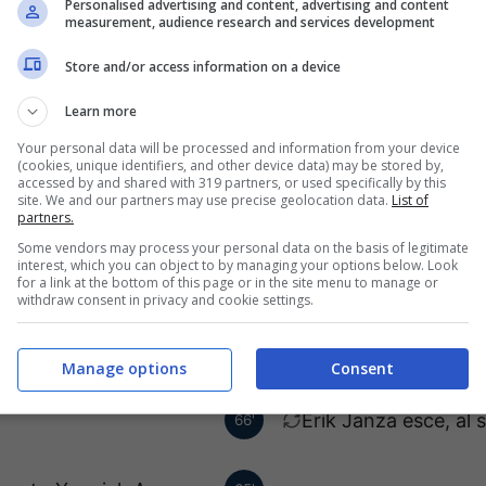
Personalised advertising and content, advertising and content
Thordarson.
measurement, audience research and services development
Store and/or access information on a device
Kacper Urbanski esc
73'
Durdov.
Learn more
Your personal data will be processed and information from your device
(cookies, unique identifiers, and other device data) may be stored by,
giallo a Antoni Kozubal.
71'
accessed by and shared with 319 partners, or used specifically by this
site. We and our partners may use precise geolocation data.
List of
partners.
riguez ha fatto centro!
Some vendors may process your personal data on the basis of legitimate
69'
interest, which you can object to by managing your options below. Look
for a link at the bottom of this page or in the site menu to manage or
withdraw consent in privacy and cookie settings.
Taofeek Ismaheel es
66'
Dimi.
Manage options
Consent
Erik Janza esce, al 
66'