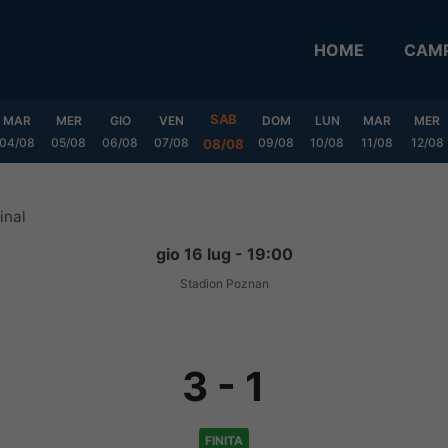
HOME
CAMP
SAB
MAR
MER
GIO
VEN
DOM
LUN
MAR
MER
04/08
05/08
06/08
07/08
09/08
10/08
11/08
12/08
08/08
inal
gio 16 lug - 19:00
Stadion Poznan
3
-
1
FINITA