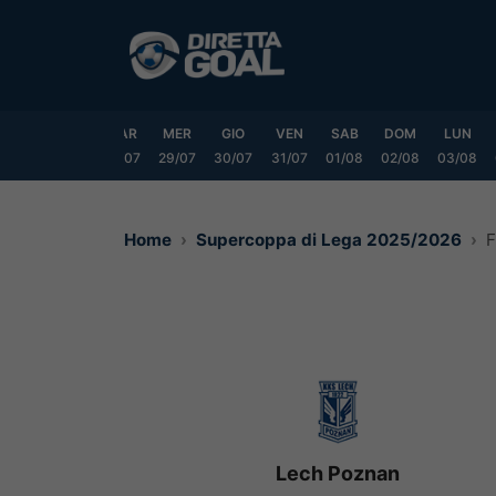
Vai
al
contenuto
DOM
LUN
MAR
MER
GIO
VEN
SAB
DOM
LUN
6/07
27/07
28/07
29/07
30/07
31/07
01/08
02/08
03/08
Home
Supercoppa di Lega 2025/2026
F
Lech Poznan