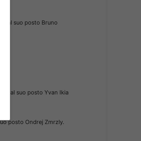
e, al suo posto Bruno
ce, al suo posto Yvan Ikia
suo posto Ondrej Zmrzly.