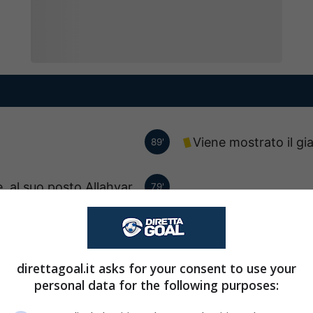
Viene mostrato il gi
89'
, al suo posto Allahyar
79'
Sayyadmanesh.
allo a Gisli Thordarson.
76'
direttagoal.it asks for your consent to use your
personal data for the following purposes:
sce, al suo posto Gisli
73'