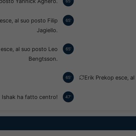
o posto Yannick Agnero.
65'
ce, al suo posto Filip
65'
Jagiello.
esce, al suo posto Leo
65'
Bengtsson.
Erik Prekop esce, al
65'
 Ishak ha fatto centro!
47'