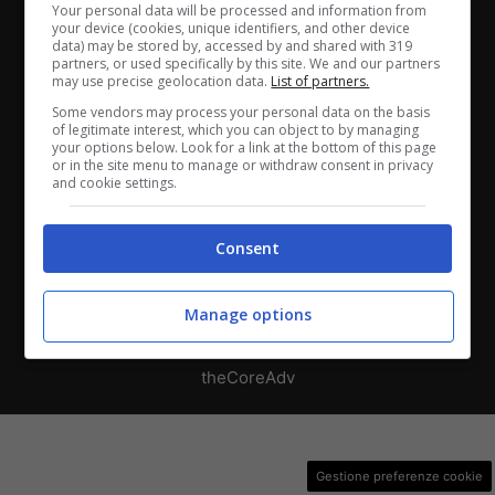
Chi siamo
-
Redazione
-
Privacy Policy
-
Disclaimer
Your personal data will be processed and information from
your device (cookies, unique identifiers, and other device
data) may be stored by, accessed by and shared with 319
Direttagoal.it di proprietà di PLANET SHARE SRL - VIA
partners, or used specifically by this site. We and our partners
ANASTASIO II, 442, 00165 Roma (RM) - Codice Fiscale
may use precise geolocation data.
List of partners.
e Partita I.V.A. 13461621008
Some vendors may process your personal data on the basis
of legitimate interest, which you can object to by managing
your options below. Look for a link at the bottom of this page
Testata Giornalistica registrata presso il Tribunale di
or in the site menu to manage or withdraw consent in privacy
and cookie settings.
Roma con n°32/2023 del 15/02/2023
Consent
Copyright ©2026 - Tutti i diritti riservati -
Contattaci
Manage options
Le attività pubblicitarie su questo sito sono gestite da
theCoreAdv
Gestione preferenze cookie