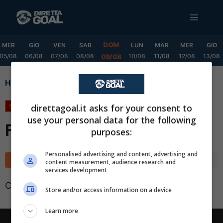
Vai
MENU
al
contenuto
DOM
MER
GIO
VEN
SAB
LUN
MAR
MER
GIO
05/08
06/08
07/08
08/08
10/08
11/08
12/08
13/08
09/08
Home
1. Division Jornadas Finales
1. Division Jornadas
direttagoal.it asks for your consent to
use your personal data for the following
Finales
purposes:
✕
Scarica DirettaGoal!
Personalised advertising and content, advertising and
Classifica
Calendario
content measurement, audience research and
Partite e risultati
in tempo reale
.
services development
Con i pronostici dei migliori Tipster!
Classifica non disponibile
Store and/or access information on a device
Scarica su Google Play
Learn more