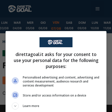
Vai
MENU
al
contenuto
VEN
LUN
MAR
MER
GIO
SAB
DOM
LUN
MAR
03/08
04/08
05/08
06/08
08/08
09/08
10/08
11/08
07/08
Home
Liga Premier - Serie A Final Stage
Liga Premier - Serie A
direttagoal.it asks for your consent to
use your personal data for the following
Final Stage
purposes:
✕
Scarica DirettaGoal!
Personalised advertising and content, advertising and
Classifica
Calendario
content measurement, audience research and
Partite e risultati
in tempo reale
.
services development
Con i pronostici dei migliori Tipster!
Classifica non disponibile
Store and/or access information on a device
Scarica su Google Play
Learn more