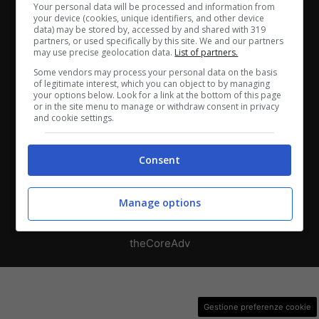
Chi siamo
-
Redazione
-
Privacy Policy
-
Disclaimer
Your personal data will be processed and information from
your device (cookies, unique identifiers, and other device
data) may be stored by, accessed by and shared with 319
Direttagoal.it di proprietà di PLANET SHARE SRL - VIA
partners, or used specifically by this site. We and our partners
ANASTASIO II, 442, 00165 Roma (RM) - Codice Fiscale
may use precise geolocation data.
List of partners.
e Partita I.V.A. 13461621008
Some vendors may process your personal data on the basis
of legitimate interest, which you can object to by managing
your options below. Look for a link at the bottom of this page
Testata Giornalistica registrata presso il Tribunale di
or in the site menu to manage or withdraw consent in privacy
and cookie settings.
Roma con n°32/2023 del 15/02/2023
Consent
Copyright ©2026 - Tutti i diritti riservati -
Contattaci
Manage options
Le attività pubblicitarie su questo sito sono gestite da
theCoreAdv
Gestione preferenze cookie