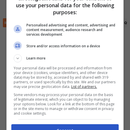
use your personal data for the following
Salah Oulad M'Hand
(65')
✕
purposes:
Scarica DirettaGoal!
Partite e risultati
in tempo reale
.
RIEPILOGO
STATISTICHE
PRONOSTICI
FORMAZIONI
CLASSIFICA
QU
Con i pronostici dei migliori Tipster!
Personalised advertising and content, advertising and
content measurement, audience research and
services development
Scarica su Google Play
Store and/or access information on a device
Learn more
Your personal data will be processed and information from
your device (cookies, unique identifiers, and other device
data) may be stored by, accessed by and shared with 319
partners, or used specifically by this site. We and our partners
may use precise geolocation data.
List of partners.
Some vendors may process your personal data on the basis
of legitimate interest, which you can object to by managing
your options below. Look for a link at the bottom of this page
or in the site menu to manage or withdraw consent in privacy
and cookie settings.