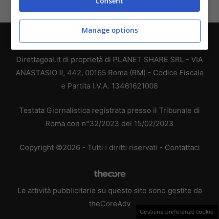
Consent
Manage options
Chi siamo
-
Redazione
-
Privacy Policy
-
Disclaimer
Direttagoal.it di proprietà di PLANET SHARE SRL - VIA
ANASTASIO II, 442, 00165 Roma (RM) - Codice Fiscale
e Partita I.V.A. 13461621008
Testata Giornalistica registrata presso il Tribunale di
Roma con n°32/2023 del 15/02/2023
Copyright ©2026 - Tutti i diritti riservati -
Contattaci
Le attività pubblicitarie su questo sito sono gestite da
theCoreAdv
Gestione preferenze cookie