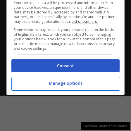
Your personal data will be processed and information from
ANASTASIO II, 442, 00165 Roma (RM) - Codice Fiscale
your device (cookies, unique identifiers, and other device
data) may be stored by, accessed by and shared with 319
e Partita I.V.A. 13461621008
partners, or used specifically by this site. We and our partners
may use precise geolocation data.
List of partners.
Testata Giornalistica registrata presso il Tribunale di
Some vendors may process your personal data on the basis
of legitimate interest, which you can object to by managing
Roma con n°32/2023 del 15/02/2023
your options below. Look for a link at the bottom of this page
or in the site menu to manage or withdraw consent in privacy
and cookie settings.
Copyright ©2026 - Tutti i diritti riservati -
Contattaci
Consent
Le attività pubblicitarie su questo sito sono gestite da
Manage options
theCoreAdv
Gestione preferenze cookie