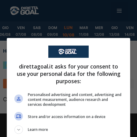
Vai
MENU
al
contenuto
LUN
GIO
VEN
SAB
DOM
MAR
MER
GIO
VEN
06/08
07/08
08/08
09/08
11/08
12/08
13/08
14/08
10/08
Home
Cup
Cup
direttagoal.it asks for your consent to
use your personal data for the following
purposes:
Classifica
Calendario
✕
Scarica DirettaGoal!
Personalised advertising and content, advertising and
Classifica non disponibile
content measurement, audience research and
Partite e risultati
in tempo reale
.
services development
Con i pronostici dei migliori Tipster!
Store and/or access information on a device
Scarica su Google Play
Chi siamo
-
Redazione
-
Privacy Policy
-
Disclaimer
Learn more
Direttagoal.it di proprietà di PLANET SHARE SRL - VIA