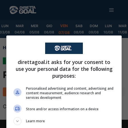
Vai
MENU
al
contenuto
VEN
LUN
MAR
MER
GIO
SAB
DOM
LUN
MAR
03/08
04/08
05/08
06/08
08/08
09/08
10/08
11/08
07/08
Home
Serie C Promotion Playoff
Serie C Promotion
direttagoal.it asks for your consent to
use your personal data for the following
Playoff
purposes:
✕
Scarica DirettaGoal!
Personalised advertising and content, advertising and
Classifica
Calendario
content measurement, audience research and
Partite e risultati
in tempo reale
.
services development
Con i pronostici dei migliori Tipster!
Classifica non disponibile
Store and/or access information on a device
Scarica su Google Play
Learn more