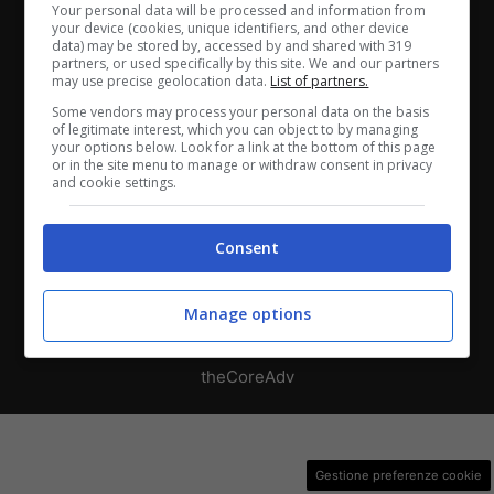
Chi siamo
-
Redazione
-
Privacy Policy
-
Disclaimer
Your personal data will be processed and information from
your device (cookies, unique identifiers, and other device
data) may be stored by, accessed by and shared with 319
Direttagoal.it di proprietà di PLANET SHARE SRL - VIA
partners, or used specifically by this site. We and our partners
ANASTASIO II, 442, 00165 Roma (RM) - Codice Fiscale
may use precise geolocation data.
List of partners.
e Partita I.V.A. 13461621008
Some vendors may process your personal data on the basis
of legitimate interest, which you can object to by managing
your options below. Look for a link at the bottom of this page
Testata Giornalistica registrata presso il Tribunale di
or in the site menu to manage or withdraw consent in privacy
and cookie settings.
Roma con n°32/2023 del 15/02/2023
Consent
Copyright ©2026 - Tutti i diritti riservati -
Contattaci
Manage options
Le attività pubblicitarie su questo sito sono gestite da
theCoreAdv
Gestione preferenze cookie