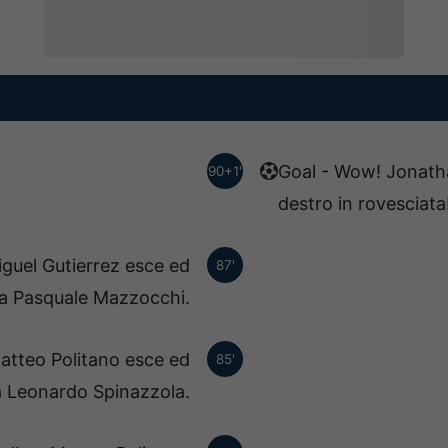
Goal - Wow! Jonath
90+1'
destro in rovesciata
iguel Gutierrez esce ed
87'
a Pasquale Mazzocchi.
Matteo Politano esce ed
85'
a Leonardo Spinazzola.