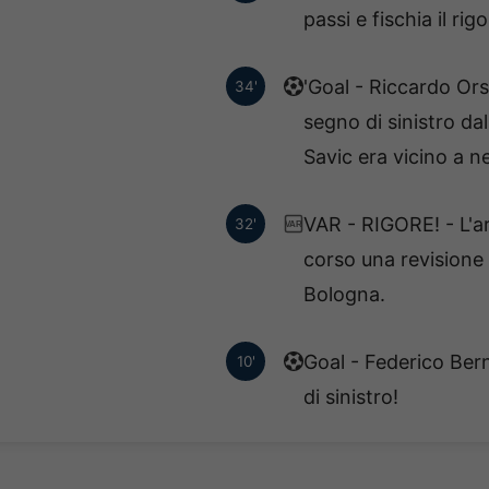
passi e fischia il ri
'Goal - Riccardo Or
34'
segno di sinistro da
Savic era vicino a n
VAR - RIGORE! - L'ar
32'
VAR
corso una revisione 
Bologna.
Goal - Federico Ber
10'
di sinistro!