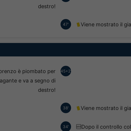
destro!
Viene mostrato il gi
47'
Lorenzo è piombato per
45+2'
vagante e va a segno di
destro!
Viene mostrato il gi
38'
Dopo il controllo col
34'
VAR