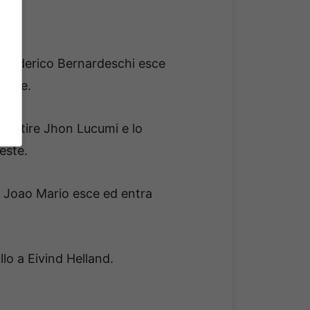
a. Federico Bernardeschi esce
Rowe.
i sentire Jhon Lucumi e lo
este.
. Joao Mario esce ed entra
llo a Eivind Helland.