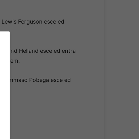
a. Lewis Ferguson esce ed
. Eivind Helland esce ed entra
Heggem.
ca. Tommaso Pobega esce ed