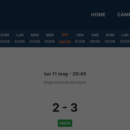
HOME
CAMP
GIO
DOM
LUN
MAR
MER
VEN
SAB
DOM
LUN
02/08
03/08
04/08
05/08
07/08
08/08
09/08
10/08
06/08
lun 11 mag - 20:45
Diego Armando Maradona
2
-
3
FINITA