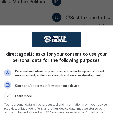
iallo a Matteo Politano.
84'
Sostituzione tattic
82'
entra Simon Sohm.
Sostituzione tattica
82'
Torbjoern Lysaker 
direttagoal.it asks for your consent to use your
personal data for the following purposes:
Sostituzione tatti
82'
Personalised advertising and content, advertising and content
entra Nikola Moro.
measurement, audience research and services development
Store and/or access information on a device
anislav Lobotka esce ed
76'
Learn more
entra Billy Gilmour.
Your personal data will be processed and information from your device
(cookies, unique identifiers, and other device data) may be stored by,
iovane Nascimento esce
76'
accessed by and shared with 319 partners, or used specifically by this