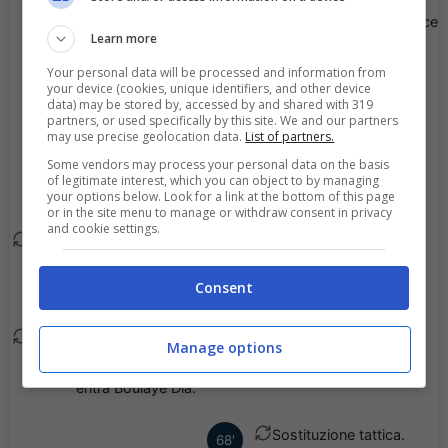
77'
Alessandro Bastoni esce
Learn more
ed entra Carlos
Augusto.
Your personal data will be processed and information from
your device (cookies, unique identifiers, and other device
data) may be stored by, accessed by and shared with 319
Sostituzione tattica.
partners, or used specifically by this site. We and our partners
77'
may use precise geolocation data.
List of partners.
Lautaro Martinez esce
Some vendors may process your personal data on the basis
ed entra Ange-Yoan
of legitimate interest, which you can object to by managing
Bonny.
your options below. Look for a link at the bottom of this page
or in the site menu to manage or withdraw consent in privacy
and cookie settings.
Sostituzione tattica.
72'
Adam Marusic esce ed
Consent
entra Manuel Lazzari.
Sostituzione tattica.
72'
Manage options
Mattia Zaccagni esce ed
entra Boulaye Dia.
Sostituzione tattica.
68'