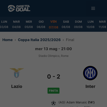
Vai
MENU
al
contenuto
VEN
LUN
MAR
MER
GIO
SAB
DOM
LUN
MAR
03/08
04/08
05/08
06/08
08/08
09/08
10/08
11/08
07/08
Home
Coppa Italia 2025/2026
Final
mer 13 mag - 21:00
Stadio Olimpico, Rome
0
-
2
Lazio
Inter
FINITA
(AG)
Adam Marusic
(14')