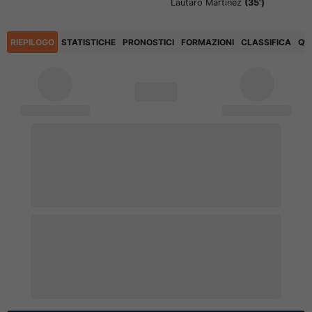
Lautaro Martinez
(35')
RIEPILOGO
STATISTICHE
PRONOSTICI
FORMAZIONI
CLASSIFICA
QU