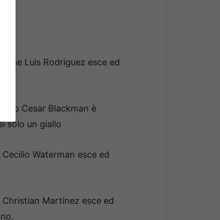
. Jose Luis Rodriguez esce ed
attico Cesar Blackman è
i solo un giallo
a. Cecilio Waterman esce ed
. Christian Martinez esce ed
ono.