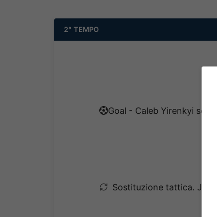
2° TEMPO
Goal - Caleb Yirenkyi segna
Sostituzione tattica. Jor