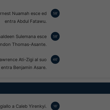
 Ernest Nuamah esce ed
58'
entra Abdul Fatawu.
amaldeen Sulemana esce
58'
andon Thomas-Asante.
awrence Ati-Zigi al suo
46'
 entra Benjamin Asare.
giallo a Caleb Yirenkyi.
16'