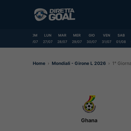
Vai
al
contenuto
VEN
SAB
DOM
LUN
MAR
MER
GIO
VEN
SAB
24/07
25/07
26/07
27/07
28/07
29/07
30/07
31/07
01/08
Home
Mondiali - Girone L 2026
1° Giorn
Ghana