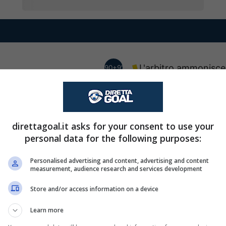
L'arbitro ammonisce
90+9'
comportamento anti
 con un tiro di destro!
90+5'
direttagoal.it asks for your consent to use your
personal data for the following purposes:
Sostituzione tattic
90'
Personalised advertising and content, advertising and content
entra Anibal Godoy.
measurement, audience research and services development
Store and/or access information on a device
dan Ayew esce ed entra
87'
Learn more
Prince Adu.