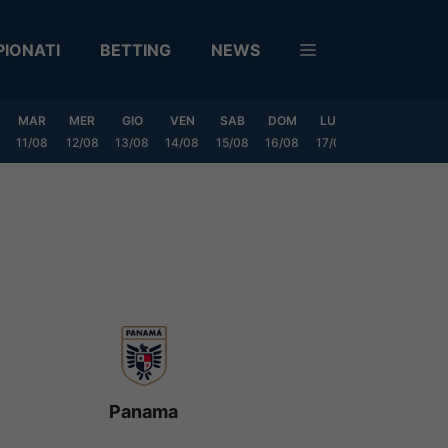
IONATI
BETTING
NEWS
MAR
MER
GIO
VEN
SAB
DOM
LUN
MAR
MER
11/08
12/08
13/08
14/08
15/08
16/08
17/08
18/08
19/0
Panama