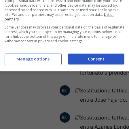
Your personal data will be processed and information from your device
(cookies, unique identifiers, and other device data) may be stored by,
sha Owusu esce ed entra
78'
accessed by and shared with 319 partners, or used specifically by this
site. We and our partners may use precise geolocation data.
List of
Kwasi Sibo.
partners.
Some vendors may process your personal data on the basis of legitimate
interest, which you can object to by managing your options below. Look
Sostituzione tattica
for a link at the bottom of this page or in the site menu to manage or
74'
withdraw consent in privacy and cookie settings.
entra Ismael Diaz.
Manage options
Consent
Dopo questo fallo t
72'
fortunato a prenders
Sostituzione tattic
63'
entra Jose Fajardo.
Sostituzione tattica
63'
entra Azarias Lond