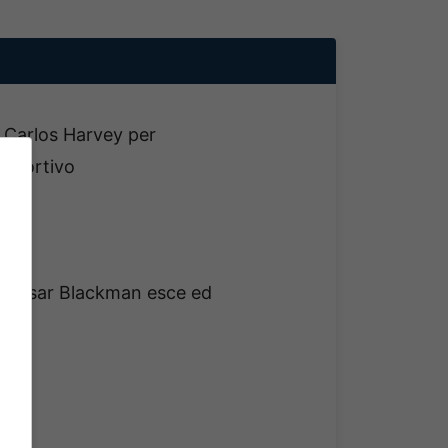
 Carlos Harvey per
sportivo
a. Cesar Blackman esce ed