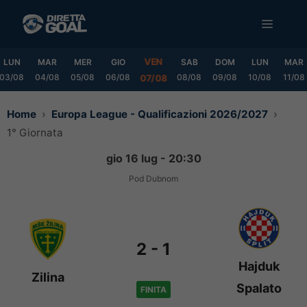
Vai
MENU
al
contenuto
VEN
LUN
MAR
MER
GIO
SAB
DOM
LUN
MAR
03/08
04/08
05/08
06/08
08/08
09/08
10/08
11/08
07/08
Home
Europa League - Qualificazioni 2026/2027
1° Giornata
gio 16 lug - 20:30
Pod Dubnom
2
-
1
Hajduk
Zilina
Spalato
FINITA