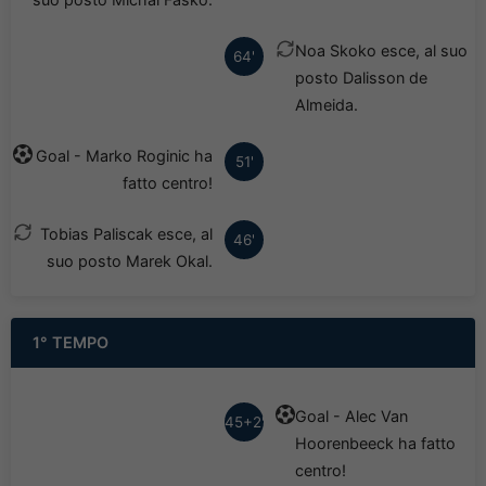
Noa Skoko esce, al suo
64'
posto Dalisson de
Almeida.
Goal - Marko Roginic ha
51'
fatto centro!
Tobias Paliscak esce, al
46'
suo posto Marek Okal.
1° TEMPO
Goal - Alec Van
45+2'
Hoorenbeeck ha fatto
centro!