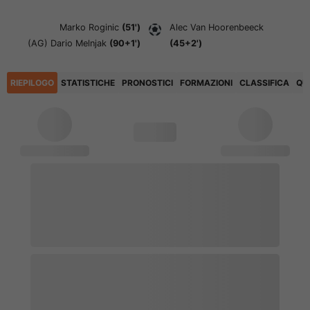
Marko Roginic
(51')
Alec Van Hoorenbeeck
(AG)
Dario Melnjak
(90+1')
(45+2')
RIEPILOGO
STATISTICHE
PRONOSTICI
FORMAZIONI
CLASSIFICA
QU