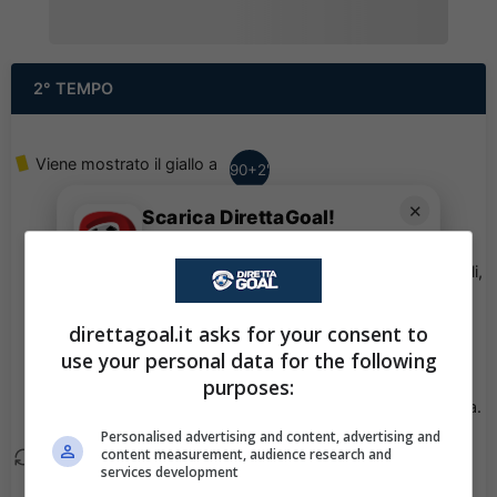
2° TEMPO
Viene mostrato il giallo a
90+2'
Andrei Florea.
✕
Scarica DirettaGoal!
Partite e risultati
in tempo reale
.
Goal - Dario Melnjak si
90+1'
Con i pronostici dei migliori Tipster!
mette le mani nei capelli,
ha segnato al suo
Scarica su Google Play
portiere!
direttagoal.it asks for your consent to
use your personal data for the following
Michele Sego esce, al
purposes:
84'
suo posto Marko Livaja.
Personalised advertising and content, advertising and
content measurement, audience research and
Xavier Adang esce, al
82'
services development
suo posto Andrei Florea.