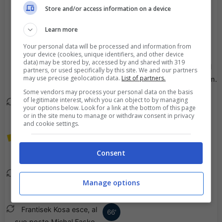
Store and/or access information on a device
Simun Hrgovic esce, al
75'
Learn more
suo posto Abdoulie
Sanyang.
Your personal data will be processed and information from
your device (cookies, unique identifiers, and other device
data) may be stored by, accessed by and shared with 319
Roko Brajkovic esce, al
75'
partners, or used specifically by this site. We and our partners
may use precise geolocation data.
List of partners.
suo posto Adam Guram.
Some vendors may process your personal data on the basis
of legitimate interest, which you can object to by managing
Patrik Ilko esce, al suo
72'
your options below. Look for a link at the bottom of this page
posto Samuel Datko.
or in the site menu to manage or withdraw consent in privacy
and cookie settings.
Viene mostrato il giallo a
67'
Xavier Adang.
Consent
Miroslav Kacer esce, al
66'
Manage options
suo posto Fabian Bzdyl.
Frantisek Kosa esce, al
66'
suo posto Michal Fasko.