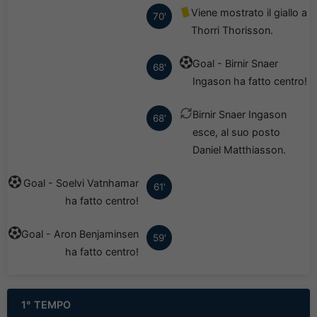
Viene mostrato il giallo a
70'
Thorri Thorisson.
Goal - Birnir Snaer
68'
Ingason ha fatto centro!
Birnir Snaer Ingason
68'
esce, al suo posto
Daniel Matthiasson.
Goal - Soelvi Vatnhamar
61'
ha fatto centro!
Goal - Aron Benjaminsen
59'
ha fatto centro!
1° TEMPO