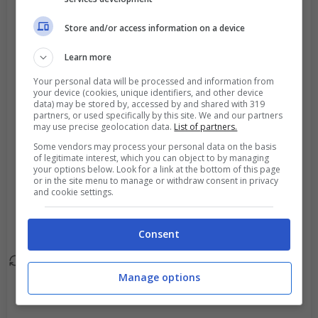
suo posto Andri Runar
Bjarnason.
Store and/or access information on a device
Oervar Eggertsson
Learn more
87'
esce, al suo posto
Your personal data will be processed and information from
Haukur Brink.
your device (cookies, unique identifiers, and other device
data) may be stored by, accessed by and shared with 319
partners, or used specifically by this site. We and our partners
Thorri Thorisson esce,
may use precise geolocation data.
List of partners.
87'
al suo posto Bjarki
Some vendors may process your personal data on the basis
of legitimate interest, which you can object to by managing
Hauksson.
your options below. Look for a link at the bottom of this page
or in the site menu to manage or withdraw consent in privacy
and cookie settings.
Goal - Gudmundur
81'
Noekkvason ha fatto
centro!
Consent
Arnor Brandsson esce,
80'
Manage options
al suo posto Kaj Leo i
Bartalsstovu.