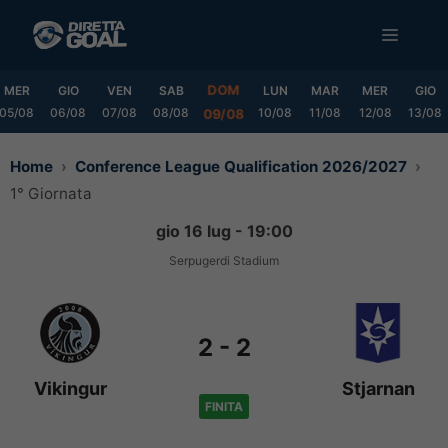
Vai
MENU
al
contenuto
DOM
MER
GIO
VEN
SAB
LUN
MAR
MER
GIO
05/08
06/08
07/08
08/08
10/08
11/08
12/08
13/08
09/08
Home
Conference League Qualification 2026/2027
1° Giornata
gio 16 lug - 19:00
Serpugerdi Stadium
2
-
2
Vikingur
Stjarnan
FINITA