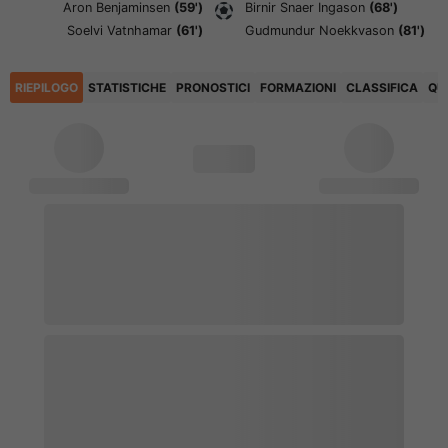
Aron Benjaminsen
(59')
Birnir Snaer Ingason
(68')
Soelvi Vatnhamar
(61')
Gudmundur Noekkvason
(81')
RIEPILOGO
STATISTICHE
PRONOSTICI
FORMAZIONI
CLASSIFICA
QU