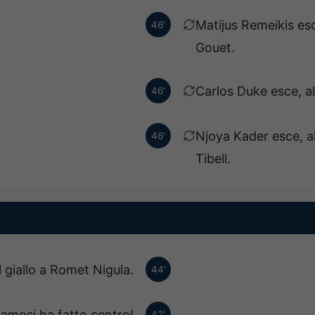
Matijus Remeikis es
46'
Gouet.
Carlos Duke esce, al
46'
Njoya Kader esce, a
46'
Tibell.
 giallo a Romet Nigula.
44'
mosi ha fatto centro!
42'