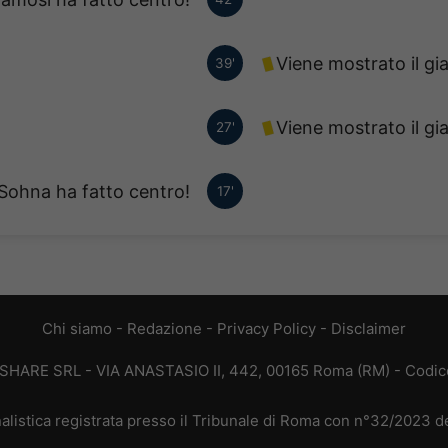
Viene mostrato il gi
39'
Viene mostrato il gi
27'
Sohna ha fatto centro!
17'
Chi siamo
-
Redazione
-
Privacy Policy
-
Disclaimer
T SHARE SRL - VIA ANASTASIO II, 442, 00165 Roma (RM) - Codice
alistica registrata presso il Tribunale di Roma con n°32/2023 