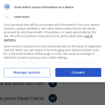
Store and/or access information on a device
er Piht ha fatto centro!
69'
Learn more
e, al suo posto Henri
66'
Your personal data will be processed and information from your device
(cookies, unique identifiers, and other device data) may be stored by,
Anier.
accessed by and shared with 319 partners, or used specifically by this
site. We and our partners may use precise geolocation data.
List of
partners.
Esmilis Kausinis esc
Some vendors may process your personal data on the basis of legitimate
64'
interest, which you can object to by managing your options below. Look
Schedryi.
for a link at the bottom of this page or in the site menu to manage or
withdraw consent in privacy and cookie settings.
uo posto Kristofer Piht.
62'
Manage options
Consent
 al suo posto Siim Luts.
46'
uo posto Daniel Cabral.
46'