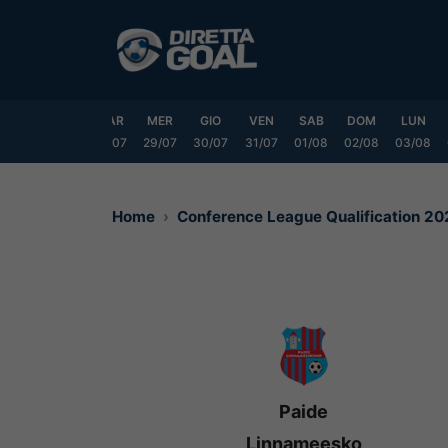
Vai
al
contenuto
DOM
LUN
MAR
MER
GIO
VEN
SAB
DOM
LUN
6/07
27/07
28/07
29/07
30/07
31/07
01/08
02/08
03/08
Home
Conference League Qualification 2
Paide
Linnameesko