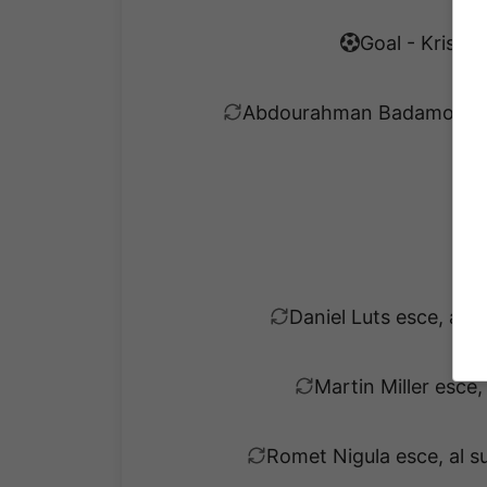
Goal - Kristof
Abdourahman Badamosi esc
Daniel Luts esce, al s
Martin Miller esce,
Romet Nigula esce, al s