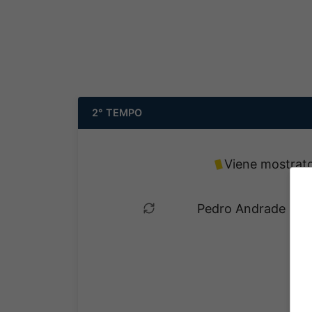
2° TEMPO
Viene mostrato 
Pedro Andrade Droz