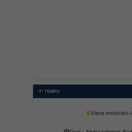
1° TEMPO
Viene mostrato il
Goal - Abdourahman Bada