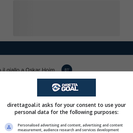
il giallo a Oskar Hoim.
81'
ina esce, al suo posto
73'
Michael Lilander.
direttagoal.it asks for your consent to use your
personal data for the following purposes:
Vilius Armanavicius
72'
Personalised advertising and content, advertising and content
Kazlauskas.
measurement, audience research and services development