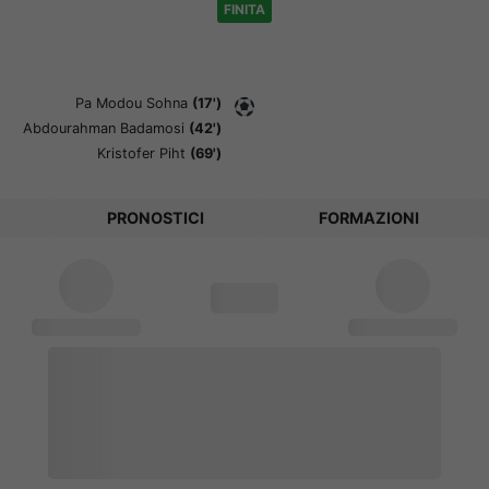
FINITA
Pa Modou Sohna
(17')
Abdourahman Badamosi
(42')
Kristofer Piht
(69')
PRONOSTICI
FORMAZIONI