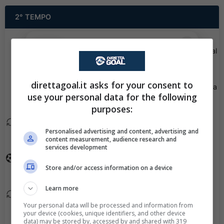
2° TEMPO
✕
Scarica DirettaGoal!
Borja Fernandez esce, al
90+2'
Partite e risultati
in tempo reale
.
suo posto Sam Yeo.
Con i pronostici dei migliori Tipster!
direttagoal.it asks for your consent to
Viene mostrato il giallo a
90+1'
Scarica su Google Play
use your personal data for the following
Juan Labrador.
purposes:
Drilon Islami esce, al suo
89'
Personalised advertising and content, advertising and
posto Nazif Ceka.
content measurement, audience research and
services development
Goal - Vane Krstevski ha
86'
Store and/or access information on a device
fatto centro!
Learn more
Arbin Zejnullai esce, al
86'
Your personal data will be processed and information from
suo posto Florent
your device (cookies, unique identifiers, and other device
Ramadani.
data) may be stored by, accessed by and shared with 319