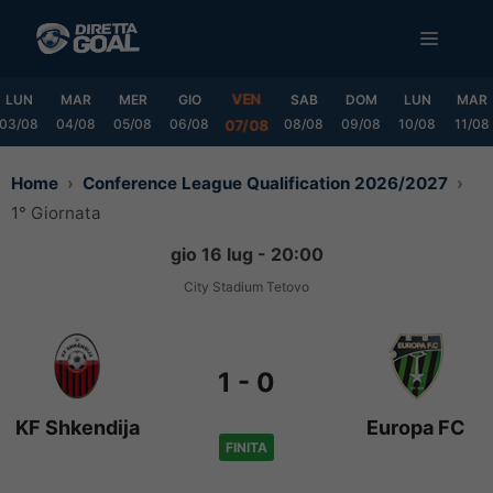
Vai
MENU
al
contenuto
VEN
LUN
MAR
MER
GIO
SAB
DOM
LUN
MAR
03/08
04/08
05/08
06/08
08/08
09/08
10/08
11/08
07/08
Home
Conference League Qualification 2026/2027
1° Giornata
gio 16 lug - 20:00
City Stadium Tetovo
1
-
0
KF Shkendija
Europa FC
FINITA