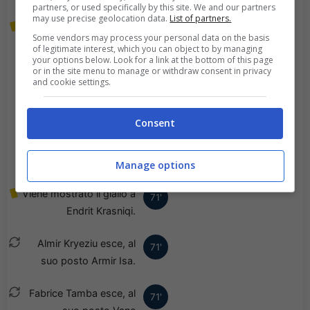
partners, or used specifically by this site. We and our partners
may use precise geolocation data.
List of partners.
Viene mostrato il giallo a
82'
Some vendors may process your personal data on the basis
Aleksander Trumci.
of legitimate interest, which you can object to by managing
your options below. Look for a link at the bottom of this page
or in the site menu to manage or withdraw consent in privacy
Chardi Landu esce, al
73'
and cookie settings.
suo posto Vittorio
Vigolo.
Consent
Aldair Ruiz esce, al suo
72'
posto Juan Labrador.
Manage options
Viene mostrato il giallo a
71'
Endrit Krasniqi.
Almir Kryeziu esce, al
71'
suo posto Armir Isa.
Fabrice Tamba esce, al
71'