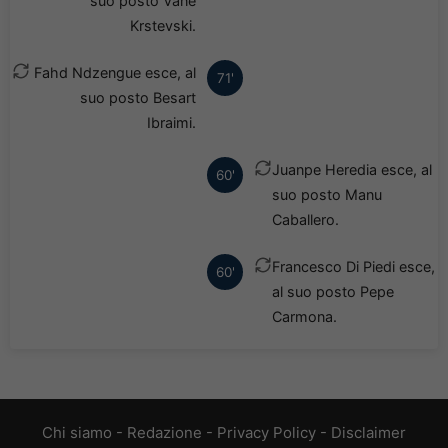
suo posto Vane
Krstevski.
Fahd Ndzengue esce, al
71'
suo posto Besart
Ibraimi.
Juanpe Heredia esce, al
60'
suo posto Manu
Caballero.
Francesco Di Piedi esce,
60'
al suo posto Pepe
Carmona.
Chi siamo
-
Redazione
-
Privacy Policy
-
Disclaimer