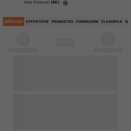
Vane Krstevski
(86')
RIEPILOGO
STATISTICHE
PRONOSTICI
FORMAZIONI
CLASSIFICA
QU