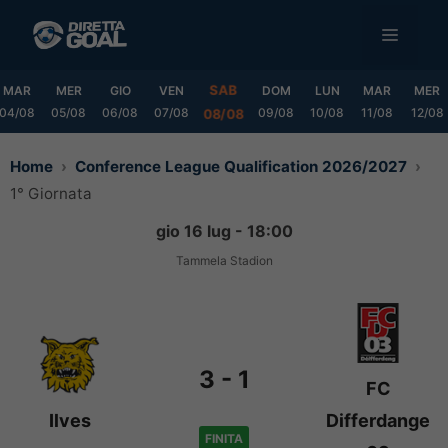
Vai
MENU
al
contenuto
SAB
MAR
MER
GIO
VEN
DOM
LUN
MAR
MER
04/08
05/08
06/08
07/08
09/08
10/08
11/08
12/08
08/08
Home
Conference League Qualification 2026/2027
1° Giornata
gio 16 lug - 18:00
Tammela Stadion
3
-
1
FC
Ilves
Differdange
FINITA