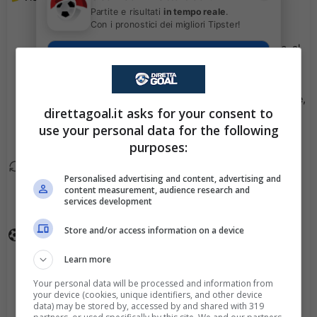
81'
Partite e risultati
in tempo reale
.
Ville Kumpu.
Con i pronostici dei migliori Tipster!
Sebastien Thill esce, al
78'
Scarica su Google Play
suo posto Rafa Pinto.
Geoffrey Franzoni esce,
78'
direttagoal.it asks for your consent to
al suo posto Mhleli
use your personal data for the following
Mabuza.
purposes:
Teemu Hytoenen esce,
78'
Personalised advertising and content, advertising and
al suo posto Oskari
content measurement, audience research and
services development
Multala.
Store and/or access information on a device
Goal - Roope Riski ha
75'
fatto centro!
Learn more
Your personal data will be processed and information from
Bruno Reis esce, al suo
75'
your device (cookies, unique identifiers, and other device
posto Boris Mfoumou.
data) may be stored by, accessed by and shared with 319