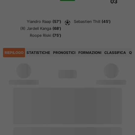
03
Yiandro Raap
(57')
Sebastien Thill
(45')
(R)
Jardell Kanga
(68')
Roope Riski
(75')
RIEPILOGO
STATISTICHE
PRONOSTICI
FORMAZIONI
CLASSIFICA
QU