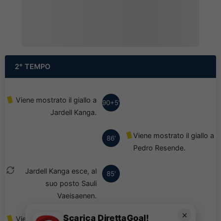
2° TEMPO
Viene mostrato il giallo a
90+5'
Jardell Kanga.
Viene mostrato il giallo a
86'
Pedro Resende.
Jardell Kanga esce, al
85'
suo posto Sauli
Vaeisaenen.
✕
Scarica DirettaGoal!
Viene mostrato il giallo a