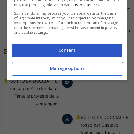
partners, or used specifically by this site. We and our partners
may use precise geolocation data.
List of partners.
Elison Rivas esce, al suo
75'
Some vendors may process your personal data on the basis
posto Simao Melhor.
of legitimate interest, which you can object to by managing
your options below. Look for a link at the bottom of this page
or in the site menu to manage or withdraw consent in privacy
Viene mostrato il giallo a
69'
and cookie settings.
Bruno Reis.
Consent
Goal - Jardell Kanga del
68'
Ilves ha trasformato il
rigore!
Manage options
SOTTO LA DOCCIA! - E'
68'
rosso per Yiandro Raap.
Tante le proteste delle
compagne.
SOTTO LA DOCCIA! - E'
68'
rosso per Gustavo
Vintecinco. Tante le