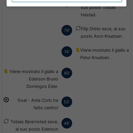
79'
suo posto Tobias
Hestad.
Filip Drinic esce, al suo
79'
posto Aron Knudsen.
Viene mostrato il giallo a
74'
Petur Knudsen.
Viene mostrato il giallo a
60'
Ederson Bruno
Domingos Eder.
Goal - Ante Coric ha
53'
fatto centro!
Tobias Bjoernstad esce,
46'
al suo posto Ederson