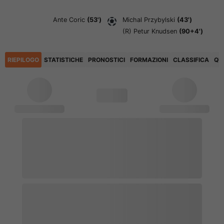
Ante Coric
(53')
Michal Przybylski
(43')
(R)
Petur Knudsen
(90+4')
RIEPILOGO
STATISTICHE
PRONOSTICI
FORMAZIONI
CLASSIFICA
QU