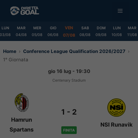
Vai
MENU
al
contenuto
VEN
LUN
MAR
MER
GIO
SAB
DOM
LUN
MAR
03/08
04/08
05/08
06/08
08/08
09/08
10/08
11/08
07/08
Home
Conference League Qualification 2026/2027
1° Giornata
gio 16 lug - 19:30
Centenary Stadium
1
-
2
Hamrun
NSI Runavik
Spartans
FINITA