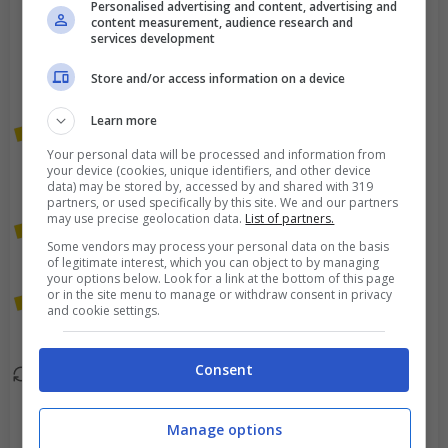
Personalised advertising and content, advertising and
content measurement, audience research and
Goal - Petur Knudsen
services development
90+4'
del NSI Runavik ha
Store and/or access information on a device
trasformato il rigore!
Learn more
Viene mostrato il giallo a
90+3'
Your personal data will be processed and information from
Messie
your device (cookies, unique identifiers, and other device
Biatoumoussoka.
data) may be stored by, accessed by and shared with 319
partners, or used specifically by this site. We and our partners
may use precise geolocation data.
List of partners.
Viene mostrato il giallo a
90+2'
Some vendors may process your personal data on the basis
Klery Serber.
of legitimate interest, which you can object to by managing
your options below. Look for a link at the bottom of this page
or in the site menu to manage or withdraw consent in privacy
Viene mostrato il giallo a
90'
and cookie settings.
Damir Ceter.
Consent
Ante Coric esce, al suo
80'
posto Klery Serber.
Manage options
Sammy Skytte esce, al