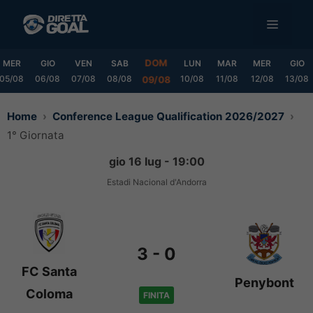
Vai
MENU
al
contenuto
DOM
MER
GIO
VEN
SAB
LUN
MAR
MER
GIO
05/08
06/08
07/08
08/08
10/08
11/08
12/08
13/08
09/08
Home
Conference League Qualification 2026/2027
1° Giornata
gio 16 lug - 19:00
Estadi Nacional d'Andorra
3
-
0
FC Santa
Penybont
Coloma
FINITA