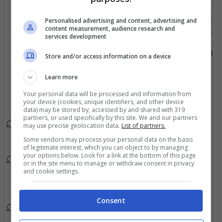
Chris Venables esce, al
Personalised advertising and content, advertising and
76'
content measurement, audience research and
suo posto Ioan Phillips.
services development
Liam Shephard esce, al
Store and/or access information on a device
72'
suo posto Jac Clay.
Learn more
Ryan Hill esce, al suo
72'
Your personal data will be processed and information from
posto Marinho Manga.
your device (cookies, unique identifiers, and other device
data) may be stored by, accessed by and shared with 319
partners, or used specifically by this site. We and our partners
Miguel Lopez esce, al
may use precise geolocation data.
List of partners.
69'
suo posto Andy Villar.
Some vendors may process your personal data on the basis
of legitimate interest, which you can object to by managing
your options below. Look for a link at the bottom of this page
Predrag Munoz esce, al
or in the site menu to manage or withdraw consent in privacy
62'
and cookie settings.
suo posto Kun
Temenuzhkov.
Consent
Alex Rasines esce, al
62'
suo posto Moises San