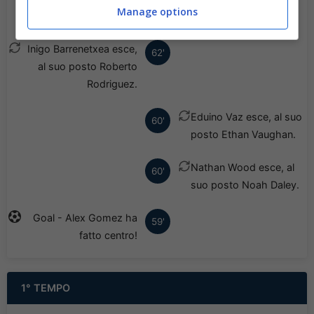
Manage options
Nicolas.
Inigo Barrenetxea esce,
62'
al suo posto Roberto
Rodriguez.
Eduino Vaz esce, al suo
60'
posto Ethan Vaughan.
Nathan Wood esce, al
60'
suo posto Noah Daley.
Goal - Alex Gomez ha
59'
fatto centro!
1° TEMPO