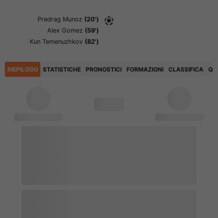
Predrag Munoz
(20')
Alex Gomez
(59')
Kun Temenuzhkov
(82')
RIEPILOGO
STATISTICHE
PRONOSTICI
FORMAZIONI
CLASSIFICA
QU