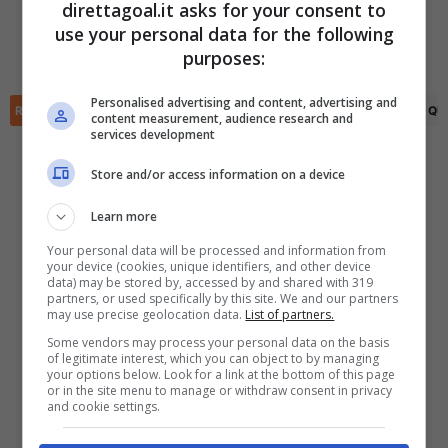
direttagoal.it asks for your consent to
Maksim Glushenkov
(35')
use your personal data for the following
Aleksandr Sobolev
(62')
✕
Scarica DirettaGoal!
purposes:
Daniil Kondakov
(73')
Partite e risultati
in tempo reale
.
Con i pronostici dei migliori Tipster!
Personalised advertising and content, advertising and
RIEPILOGO
STATISTICHE
PRONOSTICI
FORMAZIONI
CLASSIFICA
QU
content measurement, audience research and
services development
Scarica su Google Play
Store and/or access information on a device
Learn more
Your personal data will be processed and information from
your device (cookies, unique identifiers, and other device
data) may be stored by, accessed by and shared with 319
partners, or used specifically by this site. We and our partners
may use precise geolocation data.
List of partners.
Some vendors may process your personal data on the basis
of legitimate interest, which you can object to by managing
your options below. Look for a link at the bottom of this page
or in the site menu to manage or withdraw consent in privacy
and cookie settings.