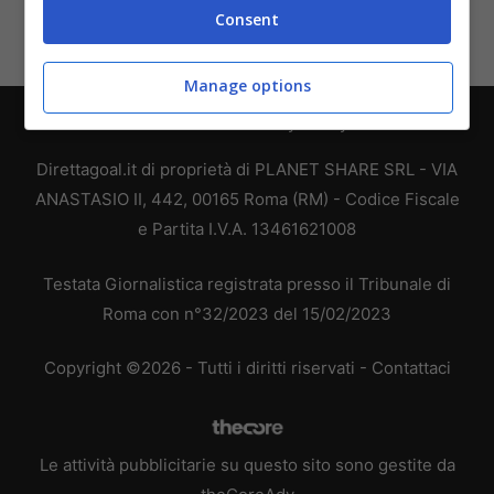
Consent
Manage options
Chi siamo
-
Redazione
-
Privacy Policy
-
Disclaimer
Direttagoal.it di proprietà di PLANET SHARE SRL - VIA
ANASTASIO II, 442, 00165 Roma (RM) - Codice Fiscale
e Partita I.V.A. 13461621008
Testata Giornalistica registrata presso il Tribunale di
Roma con n°32/2023 del 15/02/2023
Copyright ©2026 - Tutti i diritti riservati -
Contattaci
Le attività pubblicitarie su questo sito sono gestite da