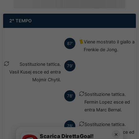
2° TEMPO
Viene mostrato il giallo a
87'
Frenkie de Jong.
Sostituzione tattica.
79'
Vasil Kusej esce ed entra
Mojmir Chytil.
Sostituzione tattica.
78'
Fermin Lopez esce ed
entra Marc Bernal.
Sostituzione tattica.
78'
Alejandro Balde esce ed
✕
Scarica DirettaGoal!