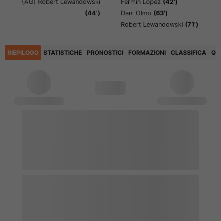
(AG)
Robert Lewandowski
Fermin Lopez
(42')
(44')
Dani Olmo
(63')
Robert Lewandowski
(71')
RIEPILOGO
STATISTICHE
PRONOSTICI
FORMAZIONI
CLASSIFICA
QU