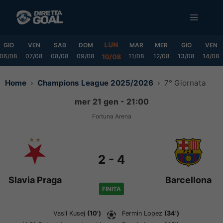
Vai
MENU
al
contenuto
LUN
GIO
VEN
SAB
DOM
MAR
MER
GIO
VEN
06/08
07/08
08/08
09/08
11/08
12/08
13/08
14/08
10/08
Home
Champions League 2025/2026
7° Giornata
mer 21 gen - 21:00
Fortuna Arena
2
-
4
Slavia Praga
Barcellona
FINITA
Vasil Kusej
(10')
Fermin Lopez
(34')