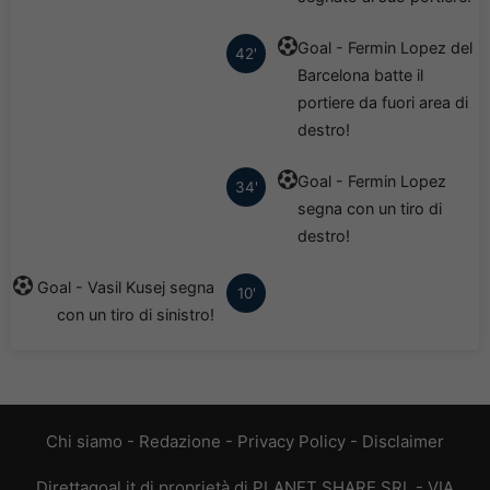
Goal - Fermin Lopez del
42'
Barcelona batte il
portiere da fuori area di
destro!
Goal - Fermin Lopez
34'
segna con un tiro di
destro!
Goal - Vasil Kusej segna
10'
con un tiro di sinistro!
Chi siamo
-
Redazione
-
Privacy Policy
-
Disclaimer
Direttagoal.it di proprietà di PLANET SHARE SRL - VIA