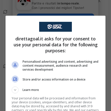
entra Ronald Araujo.
Partite e risultati
in tempo reale
.
Con i pronostici dei migliori Tipster!
Sostituzione tattica.
72'
Youssoupha Sanyang
Scarica su Google Play
esce ed entra
Muhammed Cham.
direttagoal.it asks for your consent to
Goal - Robert
use your personal data for the following
71'
Lewandowski segna
purposes:
con un tiro di sinistro!
Personalised advertising and content, advertising and
content measurement, audience research and
Sostituzione tattica.
65'
services development
Tomas Chory esce ed
entra Ivan Schranz.
Store and/or access information on a device
Learn more
Goal - Dani Olmo del
63'
Barcelona segna dalla
Your personal data will be processed and information from
your device (cookies, unique identifiers, and other device
distanza con un tiro di
data) may be stored by, accessed by and shared with 319
destro!
partners, or used specifically by this site. We and our partners