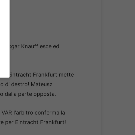
a. Ansgar Knauff esce ed
del Eintracht Frankfurt mette
to di destro! Mateusz
to dalla parte opposta.
l VAR l'arbitro conferma la
re per Eintracht Frankfurt!