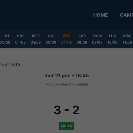
HOME
CAMP
VEN
LUN
MAR
MER
GIO
SAB
DOM
LUN
MAR
03/08
04/08
05/08
06/08
08/08
09/08
10/08
11/08
07/08
 Giornata
mer 21 gen - 18:45
Tofiq Bakhramov Stadium
3
-
2
FINITA