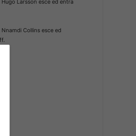
a. Hugo Larsson esce ed entra
. Nnamdi Collins esce ed
f.