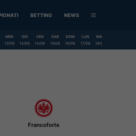
IONATI
BETTING
NEWS
MER
GIO
VEN
SAB
DOM
LUN
MAR
MER
GIO
12/08
13/08
14/08
15/08
16/08
17/08
18/08
19/08
20/0
Francoforte