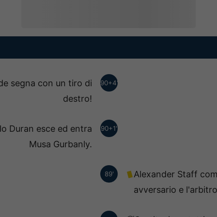
de segna con un tiro di
90+4'
destro!
ilo Duran esce ed entra
90+1'
Musa Gurbanly.
Alexander Staff com
89'
avversario e l'arbit