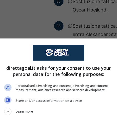
Sostituzione tattic
85'
Oscar Hoejlund.
Sostituzione tattica
85'
entra Alexander Staf
onathan Montiel esce ed
84'
entra Emmanuel Addai.
direttagoal.it asks for your consent to use your
personal data for the following purposes:
eandro Andrade esce ed
84'
entra Oleksii Kashchuk.
Personalised advertising and content, advertising and content
measurement, audience research and services development
 un brutto fallo su un
83'
Store and/or access information on a device
 l'arbitro lo ammonisce
Learn more