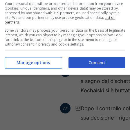
Your personal data will be processed and information from your device
Qarabag FK appoggia la
80'
(cookies, unique identifiers, and other device data) may be stored by,
accessed by and shared with 319 partners, or used specifically by this
! Conclusione facile per
site. We and our partners may use precise geolocation data.
List of
partners.
Camilo Duran.
Some vendors may process your personal data on the basis of legitimate
interest, which you can object to by managing your options below. Look
for a link at the bottom of this page or in the site menu to manage or
Sostituzione tattic
withdraw consent in privacy and cookie settings.
79'
entra Jean Bahoya.
Manage options
Consent
Goal - Fares Chaibi 
78'
a segno dal dischet
Kochalski si è butta
Dopo il controllo co
77'
VAR
sua decisione - rigo