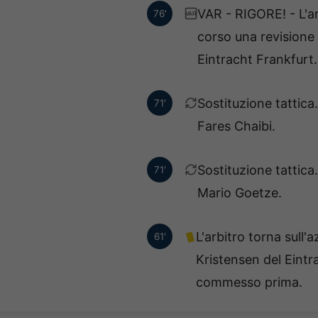
VAR - RIGORE! - L'ar
76'
VAR
corso una revisione 
Eintracht Frankfurt.
Sostituzione tattica
71'
Fares Chaibi.
Sostituzione tattic
71'
Mario Goetze.
L'arbitro torna sul
61'
Kristensen del Eintra
commesso prima.