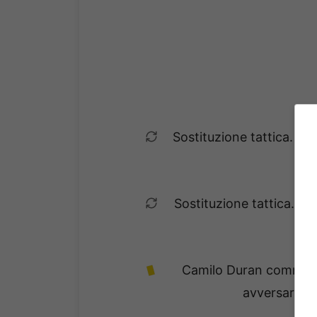
Sostituzione tattica. J
Sostituzione tattica. L
Camilo Duran commette
avversario e