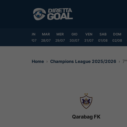
Vai
al
contenuto
SAB
DOM
LUN
MAR
MER
GIO
VEN
SAB
DOM
25/07
26/07
27/07
28/07
29/07
30/07
31/07
01/08
02/08
Home
Champions League 2025/2026
7°
Qarabag FK