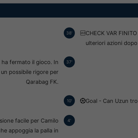
CHECK VAR FINITO -
38'
VAR
ulteriori azioni dopo
 ha fermato il gioco. In
37'
un possibile rigore per
Qarabag FK.
Goal - Can Uzun trov
10'
sione facile per Camilo
4'
he appoggia la palla in