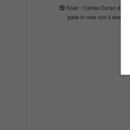
Goal - Camilo Duran del 
palla in rete con il destro