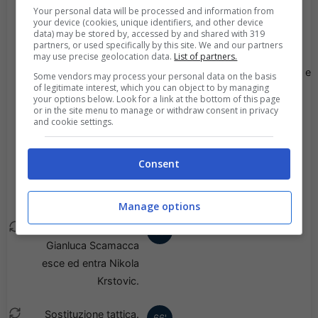
segna con un tiro di
Your personal data will be processed and information from
destro!
your device (cookies, unique identifiers, and other device
data) may be stored by, accessed by and shared with 319
partners, or used specifically by this site. We and our partners
Goal - Nico Serrano
may use precise geolocation data.
List of partners.
70'
colpisce al volo la palla e
Some vendors may process your personal data on the basis
of legitimate interest, which you can object to by managing
la manda in rete con il
your options below. Look for a link at the bottom of this page
sinistro. Che
or in the site menu to manage or withdraw consent in privacy
and cookie settings.
conclusione!
Sostituzione tattica.
Consent
68'
Unai Gomez esce ed
entra Nico Serrano.
Manage options
Sostituzione tattica.
66'
Gianluca Scamacca
esce ed entra Nikola
Krstovic.
Sostituzione tattica.