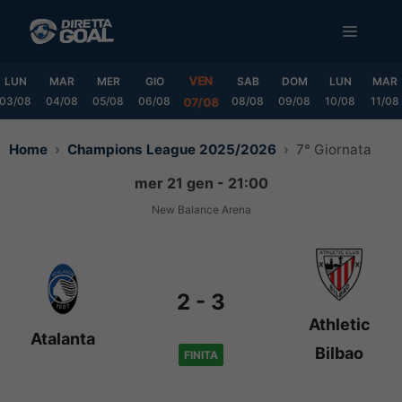
Vai
MENU
al
contenuto
VEN
LUN
MAR
MER
GIO
SAB
DOM
LUN
MAR
03/08
04/08
05/08
06/08
08/08
09/08
10/08
11/08
07/08
Home
Champions League 2025/2026
7° Giornata
mer 21 gen - 21:00
New Balance Arena
2
-
3
Athletic
Atalanta
Bilbao
FINITA