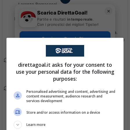
Lorenzo Bernasconi
✕
esce ed entra
Scarica DirettaGoal!
Kamaldeen Sulemana.
Partite e risultati
in tempo reale
.
Con i pronostici dei migliori Tipster!
Sostituzione tattica.
81'
Scarica su Google Play
Andoni Gorosabel esce
ed entra Jesus Areso.
Sostituzione tattica.
76'
direttagoal.it asks for your consent to
Sead Kolasinac esce ed
use your personal data for the following
entra Honest Ahanor.
purposes:
Sostituzione tattica.
76'
Personalised advertising and content, advertising and
Davide Zappacosta
content measurement, audience research and
services development
esce ed entra Lazar
Samardzic.
Store and/or access information on a device
Goal - Robert Navarro
Learn more
74'