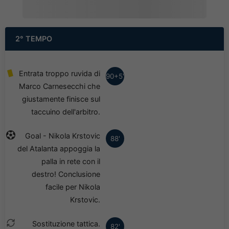
2° TEMPO
Entrata troppo ruvida di
90+5'
Marco Carnesecchi che
giustamente finisce sul
taccuino dell'arbitro.
Goal - Nikola Krstovic
88'
del Atalanta appoggia la
palla in rete con il
destro! Conclusione
facile per Nikola
Krstovic.
Sostituzione tattica.
82'