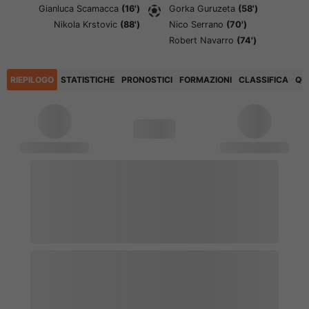
Gianluca Scamacca
(16')
Gorka Guruzeta
(58')
Nikola Krstovic
(88')
Nico Serrano
(70')
Robert Navarro
(74')
RIEPILOGO
STATISTICHE
PRONOSTICI
FORMAZIONI
CLASSIFICA
QU