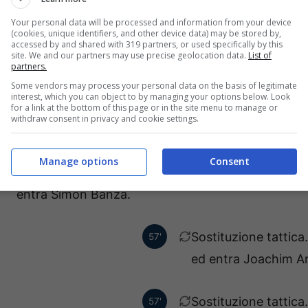
entra Kasper Waart
Your personal data will be processed and information from your device
(cookies, unique identifiers, and other device data) may be stored by,
Sostituzione tattica
74'
accessed by and shared with 319 partners, or used specifically by this
site. We and our partners may use precise geolocation data.
List of
entra Albert Groenb
partners.
Some vendors may process your personal data on the basis of legitimate
interest, which you can object to by managing your options below. Look
Ngal Ayel Mukau esce ed
for a link at the bottom of this page or in the site menu to manage or
70'
withdraw consent in privacy and cookie settings.
entra Charles Pickel.
Manage options
Consent
Cedric Bakambu esce ed
70'
entra Simon Banza.
Sostituzione tattic
57'
ed entra Joachim A
Sostituzione tattica
57'