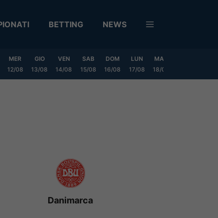
IONATI
BETTING
NEWS
MER
GIO
VEN
SAB
DOM
LUN
MAR
MER
GIO
12/08
13/08
14/08
15/08
16/08
17/08
18/08
19/08
20/0
Danimarca