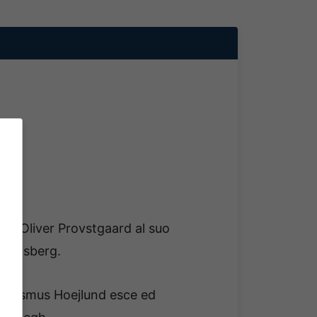
per Oliver Provstgaard al suo
Hoegsberg.
a. Rasmus Hoejlund esce ed