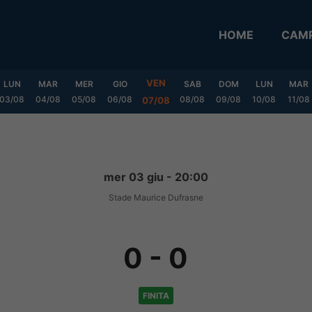
HOME
CAMP
VEN
LUN
MAR
MER
GIO
SAB
DOM
LUN
MAR
03/08
04/08
05/08
06/08
08/08
09/08
10/08
11/08
07/08
mer 03 giu - 20:00
Stade Maurice Dufrasne
0
-
0
FINITA