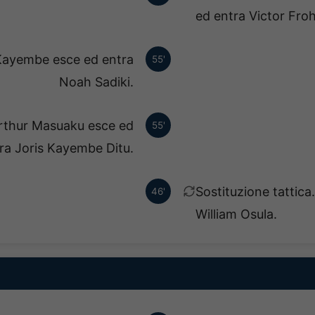
ed entra Victor Froh
 Kayembe esce ed entra
55'
Noah Sadiki.
Arthur Masuaku esce ed
55'
ra Joris Kayembe Ditu.
Sostituzione tattica
46'
William Osula.