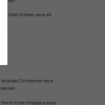
s Hoegh.
. Christian Eriksen esce ed
aek.
a. Andreas Christensen esce
ndersen.
. Pierre-Emile Hoejbjerg esce