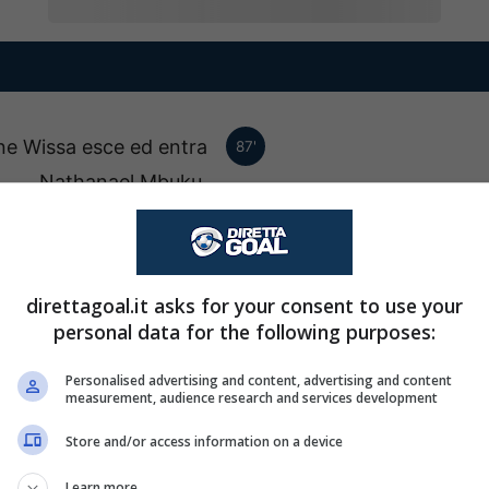
ane Wissa esce ed entra
87'
Nathanael Mbuku.
. Gedeon Kalulu esce ed
87'
ra Aaron Wan-Bissaka.
direttagoal.it asks for your consent to use your
personal data for the following purposes:
Cambio. Infortunio 
81'
Personalised advertising and content, advertising and content
posto entra Lucas 
measurement, audience research and services development
Store and/or access information on a device
Sostituzione tattic
74'
Learn more