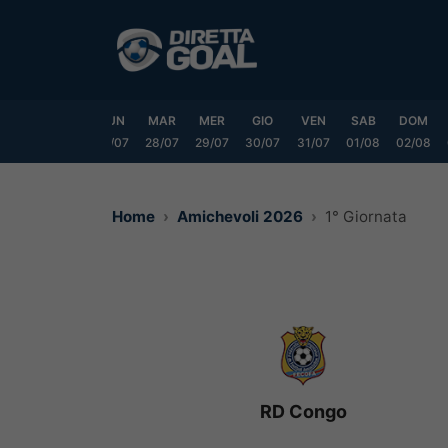
Vai
al
contenuto
SAB
DOM
LUN
MAR
MER
GIO
VEN
SAB
DOM
25/07
26/07
27/07
28/07
29/07
30/07
31/07
01/08
02/08
Home
Amichevoli 2026
1° Giornata
RD Congo