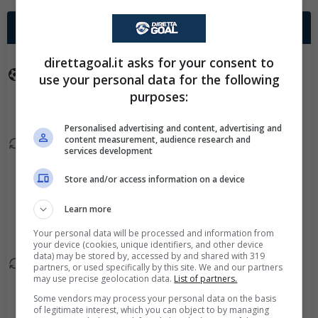
✕
Scarica DirettaGoal!
2° TEMPO
Partite e risultati
in tempo reale
.
Con i pronostici dei migliori Tipster!
direttagoal.it asks for your consent to
Goal - Stina
use your personal data for the following
90+3'
Scarica su Google Play
Blackstenius ha fatto
purposes:
centro!
Personalised advertising and content, advertising and
content measurement, audience research and
Laia Codina esce, al suo
90+2'
services development
posto Leah Williamson.
Store and/or access information on a device
Honoka Hayashi esce,
86'
Learn more
al suo posto Aurora
Galli.
Your personal data will be processed and information from
your device (cookies, unique identifiers, and other device
data) may be stored by, accessed by and shared with 319
Frida Maanum esce, al
partners, or used specifically by this site. We and our partners
76'
may use precise geolocation data.
List of partners.
suo posto Stina
Some vendors may process your personal data on the basis
Blackstenius.
of legitimate interest, which you can object to by managing