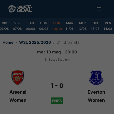
Vai
MENU
al
contenuto
LUN
GIO
VEN
SAB
DOM
MAR
MER
GIO
VEN
06/08
07/08
08/08
09/08
11/08
12/08
13/08
14/08
10/08
Home
WSL 2025/2026
21° Giornata
mer 13 mag - 20:00
Emirates Stadium
1
-
0
Arsenal
Everton
Women
Women
FINITA