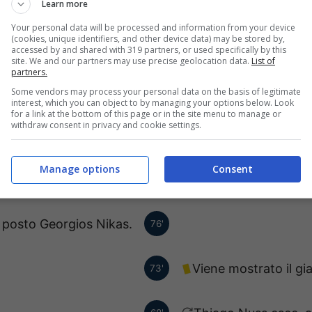
Viene mostrato il gi
Learn more
90'
Your personal data will be processed and information from your device
(cookies, unique identifiers, and other device data) may be stored by,
suo posto Konstantinos
83'
accessed by and shared with 319 partners, or used specifically by this
site. We and our partners may use precise geolocation data.
List of
Goumas.
partners.
Some vendors may process your personal data on the basis of legitimate
interest, which you can object to by managing your options below. Look
o a Georgios Manthatis.
for a link at the bottom of this page or in the site menu to manage or
78'
withdraw consent in privacy and cookie settings.
, al suo posto Georgios
76'
Manage options
Consent
Manthatis.
o posto Georgios Nikas.
76'
Viene mostrato il gi
73'