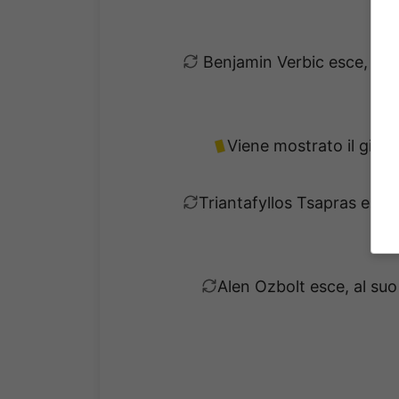
Benjamin Verbic esce, al 
Viene mostrato il giall
Triantafyllos Tsapras esce
Alen Ozbolt esce, al su