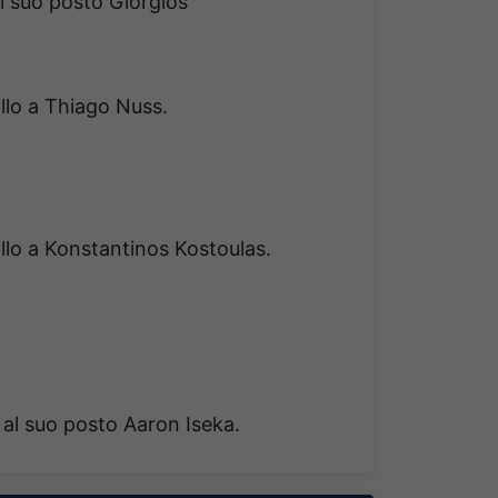
l suo posto Giorgios
allo a Thiago Nuss.
allo a Konstantinos Kostoulas.
 al suo posto Aaron Iseka.