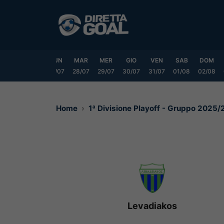
Vai
al
contenuto
SAB
DOM
LUN
MAR
MER
GIO
VEN
SAB
DOM
25/07
26/07
27/07
28/07
29/07
30/07
31/07
01/08
02/08
Home
1ª Divisione Playoff - Gruppo 2025
Levadiakos