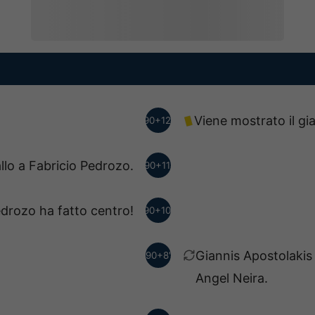
Viene mostrato il gi
90+12'
allo a Fabricio Pedrozo.
90+11'
edrozo ha fatto centro!
90+10'
Giannis Apostolakis
90+8'
Angel Neira.