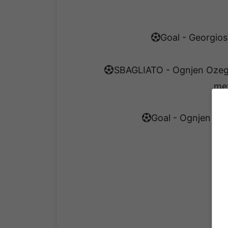
Goal - Georgios
SBAGLIATO - Ognjen Ozegov
met
Goal - Ognjen Oze