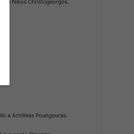
allo a Nikos Christogeorgos.
allo a Achilleas Poungouras.