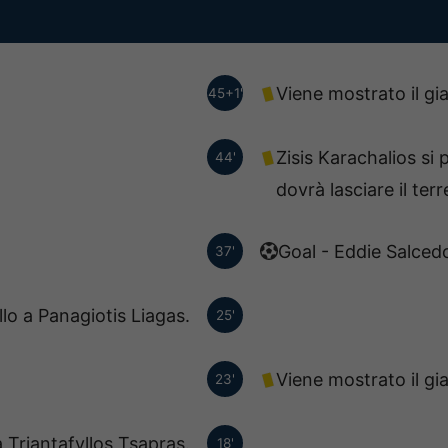
Viene mostrato il gi
45+1'
Zisis Karachalios si 
44'
dovrà lasciare il ter
Goal - Eddie Salcedo
37'
llo a Panagiotis Liagas.
25'
Viene mostrato il gia
23'
a Triantafyllos Tsapras.
18'