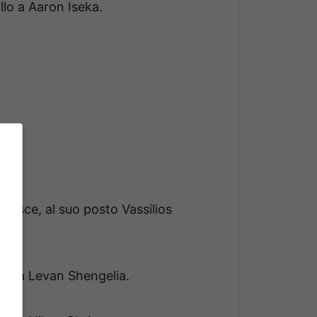
llo a Aaron Iseka.
 esce, al suo posto Vassilios
allo a Levan Shengelia.