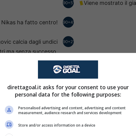
Viene mostrato il gia
90+5'
 Nikas ha fatto centro!
90+4'
ic calcia dagli undici
90+2'
ri ma senza successo.
govic ha fatto centro!
90+2'
direttagoal.it asks for your consent to use your
Achilleas Poungouras
90+1'
personal data for the following purposes:
Lambropoulos.
Personalised advertising and content, advertising and content
measurement, audience research and services development
Viene mostrato il gi
90'
Store and/or access information on a device