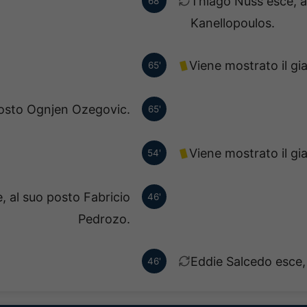
Thiago Nuss esce, a
68'
Kanellopoulos.
Viene mostrato il gi
65'
posto Ognjen Ozegovic.
65'
Viene mostrato il gi
54'
e, al suo posto Fabricio
46'
Pedrozo.
Eddie Salcedo esce,
46'