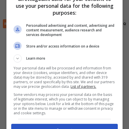
use your personal data for the following
Tino Kusanovic
(77')
✕
purposes:
Scarica DirettaGoal!
Partite e risultati
in tempo reale
.
Con i pronostici dei migliori Tipster!
RIEPILOGO
STATISTICHE
PRONOSTICI
FORMAZIONI
CLASSIFICA
QU
Personalised advertising and content, advertising and
content measurement, audience research and
services development
Scarica su Google Play
Store and/or access information on a device
Learn more
Your personal data will be processed and information from
your device (cookies, unique identifiers, and other device
data) may be stored by, accessed by and shared with 319
partners, or used specifically by this site. We and our partners
may use precise geolocation data.
List of partners.
Some vendors may process your personal data on the basis
of legitimate interest, which you can object to by managing
your options below. Look for a link at the bottom of this page
or in the site menu to manage or withdraw consent in privacy
and cookie settings.