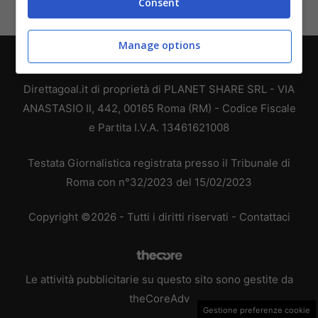
Consent
Manage options
Chi siamo
-
Redazione
-
Privacy Policy
-
Disclaimer
Direttagoal.it di proprietà di PLANET SHARE SRL - VIA
ANASTASIO II, 442, 00165 Roma (RM) - Codice Fiscale
e Partita I.V.A. 13461621008
Testata Giornalistica registrata presso il Tribunale di
Roma con n°32/2023 del 15/02/2023
Copyright ©2026 - Tutti i diritti riservati -
Contattaci
Le attività pubblicitarie su questo sito sono gestite da
theCoreAdv
Gestione preferenze cookie