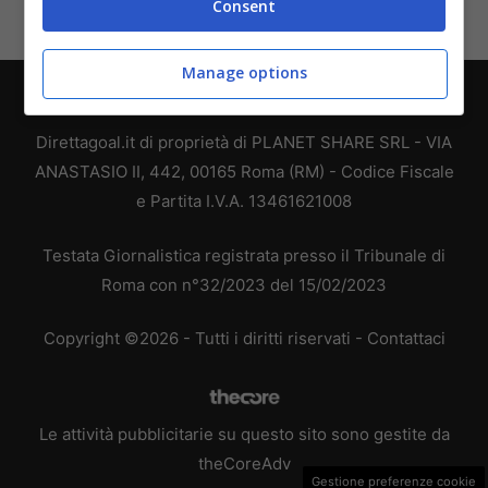
Consent
Manage options
Chi siamo
-
Redazione
-
Privacy Policy
-
Disclaimer
Direttagoal.it di proprietà di PLANET SHARE SRL - VIA
ANASTASIO II, 442, 00165 Roma (RM) - Codice Fiscale
e Partita I.V.A. 13461621008
Testata Giornalistica registrata presso il Tribunale di
Roma con n°32/2023 del 15/02/2023
Copyright ©2026 - Tutti i diritti riservati -
Contattaci
Le attività pubblicitarie su questo sito sono gestite da
theCoreAdv
Gestione preferenze cookie