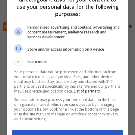
Katharina Piljic
(38')
use your personal data for the following
Ruby Grant
(80')
✕
Scarica DirettaGoal!
purposes:
Partite e risultati
in tempo reale
.
Con i pronostici dei migliori Tipster!
RIEPILOGO
STATISTICHE
PRONOSTICI
FORMAZIONI
CLASSIFICA
QU
Personalised advertising and content, advertising and
content measurement, audience research and
services development
Scarica su Google Play
Store and/or access information on a device
Learn more
Your personal data will be processed and information from
your device (cookies, unique identifiers, and other device
data) may be stored by, accessed by and shared with 319
partners, or used specifically by this site. We and our partners
may use precise geolocation data.
List of partners.
Some vendors may process your personal data on the basis
of legitimate interest, which you can object to by managing
your options below. Look for a link at the bottom of this page
or in the site menu to manage or withdraw consent in privacy
and cookie settings.