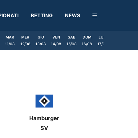
IONATI
BETTING
NEWS
MAR
MER
GIO
VEN
SAB
DOM
LUN
MAR
MER
11/08
12/08
13/08
14/08
15/08
16/08
17/08
18/08
19/0
Hamburger
SV