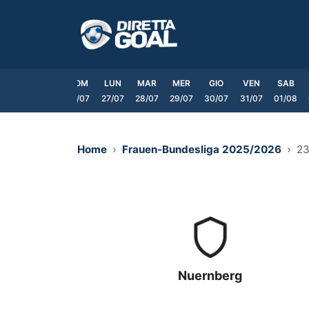
Vai
al
contenuto
VEN
SAB
DOM
LUN
MAR
MER
GIO
VEN
SAB
24/07
25/07
26/07
27/07
28/07
29/07
30/07
31/07
01/08
Home
Frauen-Bundesliga 2025/2026
23
Nuernberg