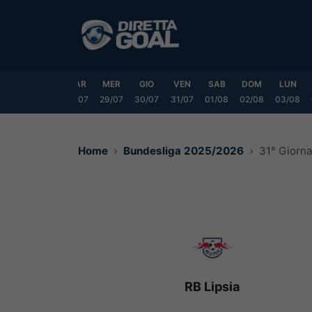
Vai
al
contenuto
DOM
LUN
MAR
MER
GIO
VEN
SAB
DOM
LUN
6/07
27/07
28/07
29/07
30/07
31/07
01/08
02/08
03/08
Home
Bundesliga 2025/2026
31° Giorn
RB Lipsia