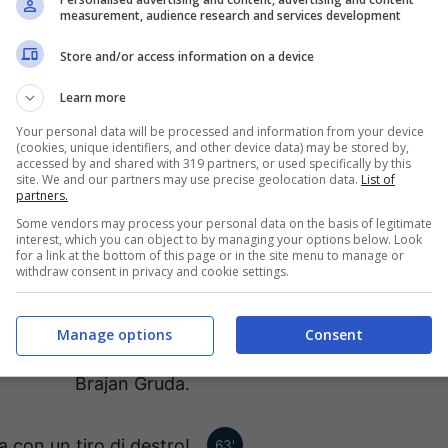
entra Johan Bakayoko.
measurement, audience research and services development
Store and/or access information on a device
idle Baku esce ed entra
79'
Learn more
Benjamin Henrichs.
Your personal data will be processed and information from your device
(cookies, unique identifiers, and other device data) may be stored by,
Goal - Danilho Doek
accessed by and shared with 319 partners, or used specifically by this
78'
site. We and our partners may use precise geolocation data.
List of
colpo di testa.
partners.
Some vendors may process your personal data on the basis of legitimate
interest, which you can object to by managing your options below. Look
for a link at the bottom of this page or in the site menu to manage or
Forzan Assan Ouedraogo
68'
withdraw consent in privacy and cookie settings.
d entra Conrad Harder.
Manage options
Consent
mulo Cruz esce ed entra
68'
Brajan Gruda.
 con un tiro di destro!
63'