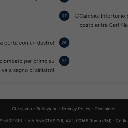
Cambio. Infortunio 
31'
posto entra Carl Kla
la porta con un destro!
25'
 piombato per primo su
22'
va a segno di sinistro!
Chi siamo
-
Redazione
-
Privacy Policy
-
Disclaimer
T SHARE SRL - VIA ANASTASIO II, 442, 00165 Roma (RM) - Codice