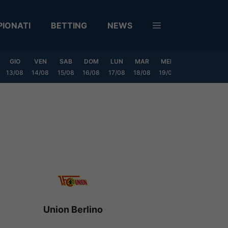
IONATI
BETTING
NEWS
GIO
VEN
SAB
DOM
LUN
MAR
MER
GIO
VEN
13/08
14/08
15/08
16/08
17/08
18/08
19/08
20/08
21/08
Union Berlino