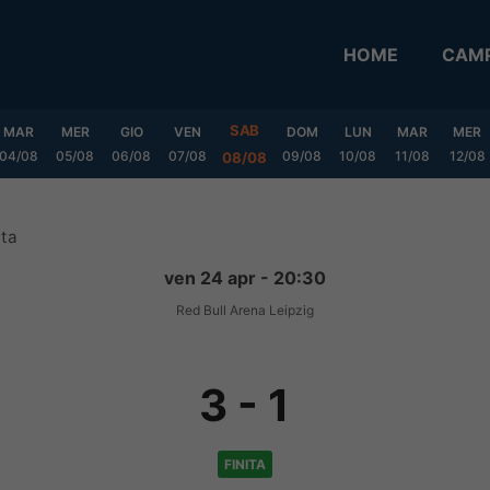
HOME
CAMP
SAB
MAR
MER
GIO
VEN
DOM
LUN
MAR
MER
04/08
05/08
06/08
07/08
09/08
10/08
11/08
12/08
08/08
ata
ven 24 apr - 20:30
Red Bull Arena Leipzig
3
-
1
FINITA