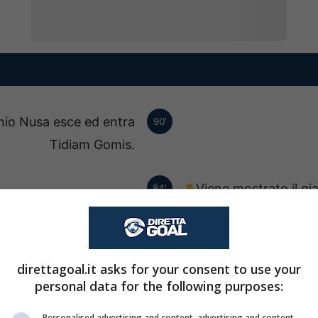
onio Nusa esce ed entra
90'
Tidiam Gomis.
Viene mostrato il gia
84'
Sostituzione tattic
83'
entra Livan Burcu.
direttagoal.it asks for your consent to use your
personal data for the following purposes:
. Yan Diomande esce ed
79'
Personalised advertising and content, advertising and content