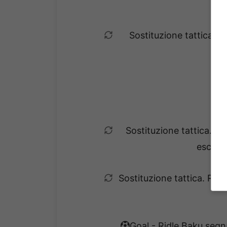
Sostituzione tattica. R
Sostituzione tattica. 
esce e
Sostituzione tattica. Ro
Goal - Ridle Baku segna