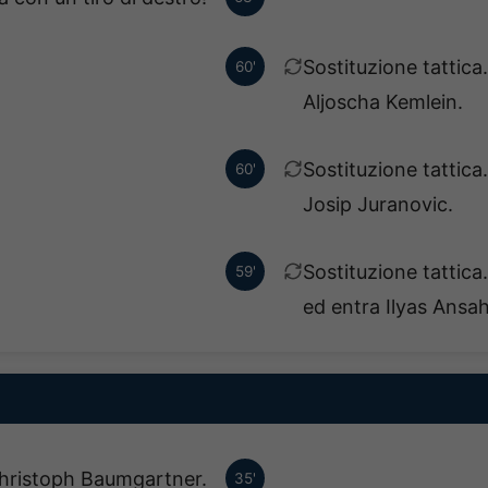
Sostituzione tattica
60'
Aljoscha Kemlein.
Sostituzione tattica.
60'
Josip Juranovic.
Sostituzione tattic
59'
ed entra Ilyas Ansah
 Christoph Baumgartner.
35'