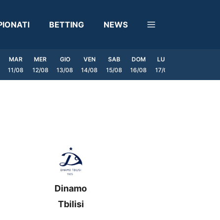
IONATI
BETTING
NEWS
MAR
MER
GIO
VEN
SAB
DOM
LUN
MAR
MER
11/08
12/08
13/08
14/08
15/08
16/08
17/08
18/08
19/0
Dinamo
Tbilisi