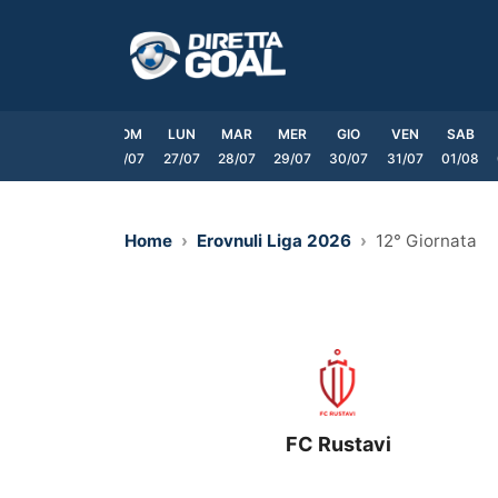
Vai
al
contenuto
VEN
SAB
DOM
LUN
MAR
MER
GIO
VEN
SAB
24/07
25/07
26/07
27/07
28/07
29/07
30/07
31/07
01/08
Home
Erovnuli Liga 2026
12° Giornata
FC Rustavi