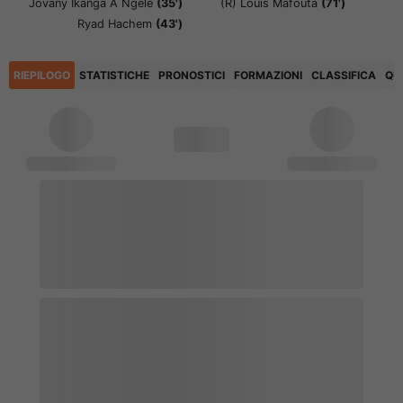
Jovany Ikanga A Ngele
(35')
(R)
Louis Mafouta
(71')
Ryad Hachem
(43')
RIEPILOGO
STATISTICHE
PRONOSTICI
FORMAZIONI
CLASSIFICA
QU