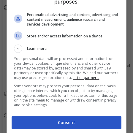
purposes:
Jovany Ikanga A Ngele
77'
Personalised advertising and content, advertising and
esce, al suo posto
content measurement, audience research and
Abdelsamad Hachem.
services development
Store and/or access information on a device
Tanguy Ahile esce, al
77'
suo posto Tresor
Learn more
Matondo.
Your personal data will be processed and information from
your device (cookies, unique identifiers, and other device
Goal - Louis Mafouta del
71'
data) may be stored by, accessed by and shared with 319
partners, or used specifically by this site. We and our partners
Guingamp ha
may use precise geolocation data.
List of partners.
trasformato il rigore!
Some vendors may process your personal data on the basis
of legitimate interest, which you can object to by managing
Kevin Cabral esce, al suo
your options below. Look for a link at the bottom of this page
69'
or in the site menu to manage or withdraw consent in privacy
posto Hacene Benali.
and cookie settings.
Dembo Sylla esce, al
68'
Consent
suo posto Theo Magnin.