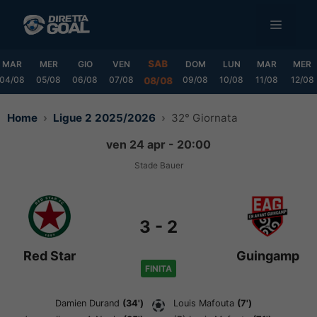
Vai
MENU
al
contenuto
SAB
MAR
MER
GIO
VEN
DOM
LUN
MAR
MER
04/08
05/08
06/08
07/08
09/08
10/08
11/08
12/08
08/08
Home
Ligue 2 2025/2026
32° Giornata
ven 24 apr - 20:00
Stade Bauer
3
-
2
Red Star
Guingamp
FINITA
Damien Durand
(34')
Louis Mafouta
(7')